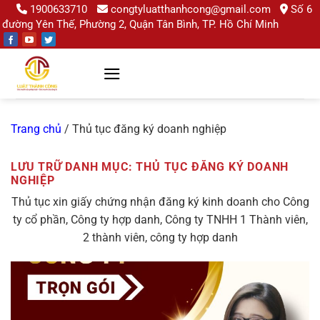
Chuyển
1900633710
congtyluatthanhcong@gmail.com
Số 6
đường Yên Thế, Phường 2, Quận Tân Bình, TP. Hồ Chí Minh
đến
nội
dung
Trang chủ
/
Thủ tục đăng ký doanh nghiệp
LƯU TRỮ DANH MỤC:
THỦ TỤC ĐĂNG KÝ DOANH
NGHIỆP
Thủ tục xin giấy chứng nhận đăng ký kinh doanh cho Công
ty cổ phần, Công ty hợp danh, Công ty TNHH 1 Thành viên,
2 thành viên, công ty hợp danh