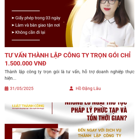
TƯ VẤN THÀNH LẬP CÔNG TY TRỌN GÓI CHỈ
1.500.000 VNĐ
Thành lập công ty trọn gói là tư vấn, hỗ trợ doanh nghiệp thực
hiện...
31/05/2025
Hồ Đặng Lâu