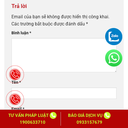
Trả lời
Email của bạn sẽ không được hiển thị công khai.
Các trường bắt buộc được đánh dấu
*
Bình luận
*
Tên
*
Email
*
TƯ VẤN PHÁP LUẬT
BÁO GIÁ DỊCH VỤ
1900633710
0933157679