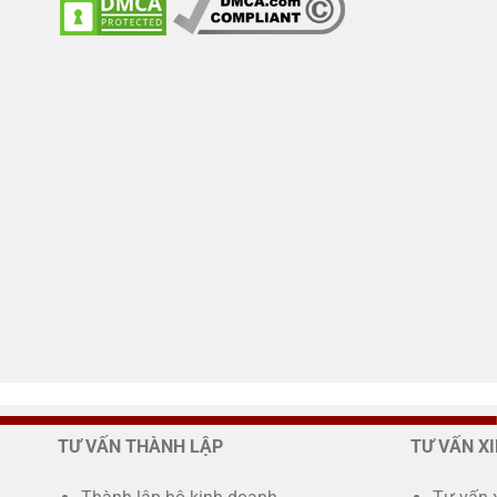
TƯ VẤN THÀNH LẬP
TƯ VẤN X