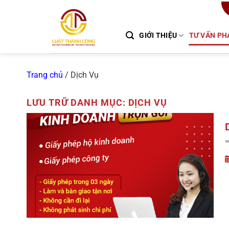
Chuyển
đến
nội
GIỚI THIỆU
TƯ VẤN PH
dung
Trang chủ
/
Dịch Vụ
LƯU TRỮ DANH MỤC:
DỊCH VỤ
⇒