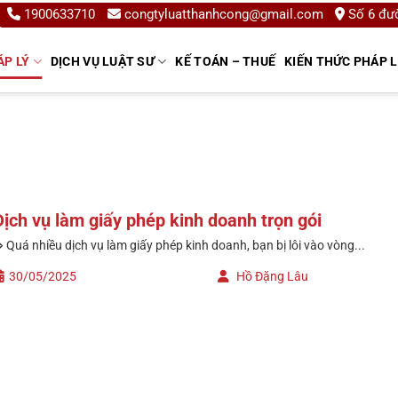
1900633710
congtyluatthanhcong@gmail.com
Số 6 đườ
ÁP LÝ
DỊCH VỤ LUẬT SƯ
KẾ TOÁN – THUẾ
KIẾN THỨC PHÁP 
Dịch vụ làm giấy phép kinh doanh trọn gói
 Quá nhiều dịch vụ làm giấy phép kinh doanh, bạn bị lôi vào vòng...
30/05/2025
Hồ Đặng Lâu