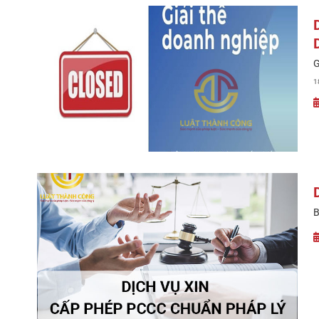
G
1
B