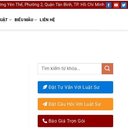
ng Yên Thế, Phường 2, Quận Tân Bình, TP. Hồ Chí Minh
LUẬT
BIỂU MẪU
LIÊN HỆ
Đặt Tư Vấn Với Luật Sư
Đặt Câu Hỏi Với Luật Sư
Báo Giá Trọn Gói