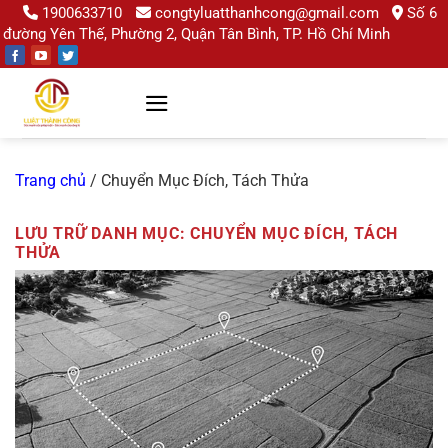
Chuyển
1900633710
congtyluatthanhcong@gmail.com
Số 6
đường Yên Thế, Phường 2, Quận Tân Bình, TP. Hồ Chí Minh
đến
nội
dung
Trang chủ
/
Chuyển Mục Đích, Tách Thửa
LƯU TRỮ DANH MỤC:
CHUYỂN MỤC ĐÍCH, TÁCH
THỬA