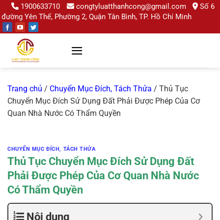
Chuyển
1900633710
congtyluatthanhcong@gmail.com
Số 6
đường Yên Thế, Phường 2, Quận Tân Bình, TP. Hồ Chí Minh
đến
nội
dung
Trang chủ
/
Chuyển Mục Đích, Tách Thửa
/
Thủ Tục
Chuyển Mục Đích Sử Dụng Đất Phải Được Phép Của Cơ
Quan Nhà Nước Có Thẩm Quyền
CHUYỂN MỤC ĐÍCH, TÁCH THỬA
Thủ Tục Chuyển Mục Đích Sử Dụng Đất
Phải Được Phép Của Cơ Quan Nhà Nước
Có Thẩm Quyền
Nội dung