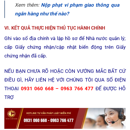
Xem thêm:
Nộp phạt vi phạm giao thông qua
ngân hàng như thế nào?
VI. KẾT QUẢ THỰC HIỆN THỦ TỤC HÀNH CHÍNH
Ghi vào sổ địa chính và lập hồ sơ để Nhà nước quản lý;
cấp Giấy chứng nhận/cập nhật biến động trên Giấy
chứng nhận đã cấp.
NẾU BẠN CHƯA RÕ HOẶC CÒN VƯỚNG MẮC BẤT CỨ
ĐIỀU GÌ, HÃY LIÊN HỆ VỚI CHÚNG TÔI QUA SỐ ĐIỆN
THOẠI
0931 060 668 – 0963 766 477
ĐỂ ĐƯỢC HỖ
TRỢ