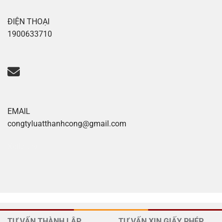
ĐIỆN THOẠI
1900633710
EMAIL
congtyluatthanhcong@gmail.com
Xoilac tv
TƯ VẤN THÀNH LẬP
TƯ VẤN XIN GIẤY PHÉP