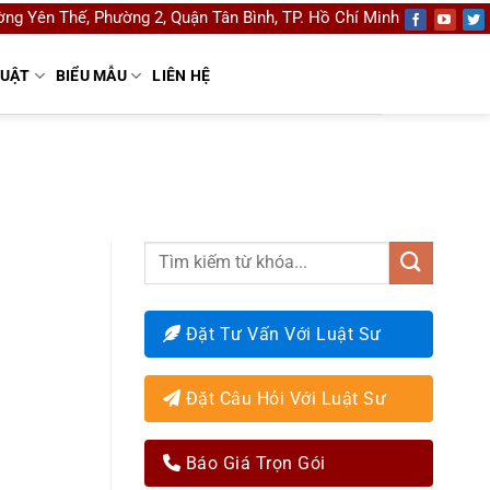
ng Yên Thế, Phường 2, Quận Tân Bình, TP. Hồ Chí Minh
LUẬT
BIỂU MẪU
LIÊN HỆ
Đặt Tư Vấn Với Luật Sư
Đặt Câu Hỏi Với Luật Sư
Báo Giá Trọn Gói