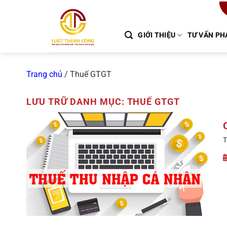
Chuyển
đến
nội
GIỚI THIỆU
TƯ VẤN PH
dung
Trang chủ
/
Thuế GTGT
LƯU TRỮ DANH MỤC:
THUẾ GTGT
T