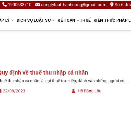
1900633710
congtyluatthanhcong@gmail.com
Số 6 đườ
ÁP LÝ
DỊCH VỤ LUẬT SƯ
KẾ TOÁN – THUẾ
KIẾN THỨC PHÁP 
Quy định về thuế thu nhập cá nhân
huế thu nhập cá nhân là loại thuế trực tiếp, đánh vào những người có...
22/08/2023
Hồ Đặng Lâu