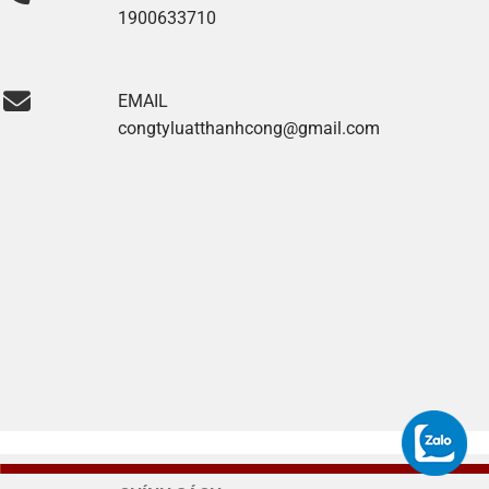
1900633710
EMAIL
congtyluatthanhcong@gmail.com
Xoilac tv