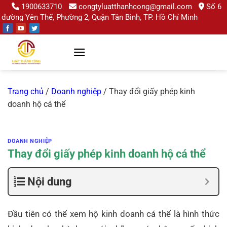
Chuyển
1900633710
congtyluatthanhcong@gmail.com
Số 6
đường Yên Thế, Phường 2, Quận Tân Bình, TP. Hồ Chí Minh
đến
nội
dung
Trang chủ
/
Doanh nghiệp
/
Thay đổi giấy phép kinh
doanh hộ cá thể
DOANH NGHIỆP
Thay đổi giấy phép kinh doanh hộ cá thể
Nội dung
Đầu tiên có thể xem hộ kinh doanh cá thể là hình thức