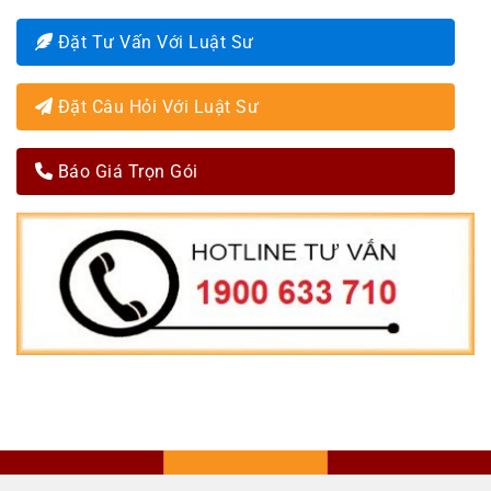
Đặt Tư Vấn Với Luật Sư
Đặt Câu Hỏi Với Luật Sư
Báo Giá Trọn Gói