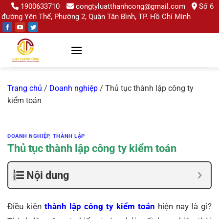
Chuyển
1900633710
congtyluatthanhcong@gmail.com
Số 6
đường Yên Thế, Phường 2, Quận Tân Bình, TP. Hồ Chí Minh
đến
nội
dung
Trang chủ
/
Doanh nghiệp
/
Thủ tục thành lập công ty
kiểm toán
DOANH NGHIỆP
,
THÀNH LẬP
Thủ tục thành lập công ty kiểm toán
Nội dung
Điều kiện
thành lập công ty kiểm toán
hiện nay là gì?