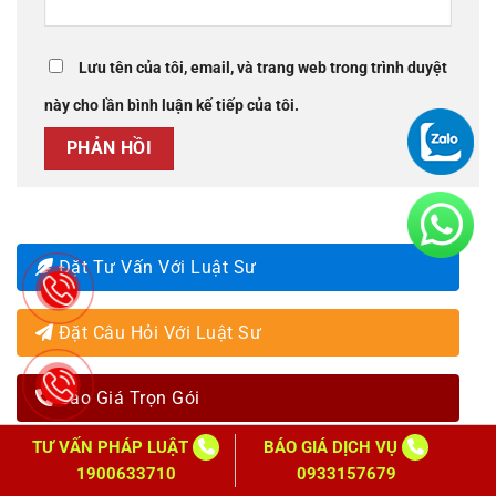
Lưu tên của tôi, email, và trang web trong trình duyệt
này cho lần bình luận kế tiếp của tôi.
Đặt Tư Vấn Với Luật Sư
Đặt Câu Hỏi Với Luật Sư
Báo Giá Trọn Gói
TƯ VẤN PHÁP LUẬT
BÁO GIÁ DỊCH VỤ
1900633710
0933157679