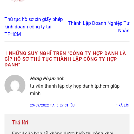
Thủ tục hồ sơ xin giấy phép
Thành Lập Doanh Nghiệp Tư
kinh doanh công ty tại
Nhân
TPHCM
1 NHỮNG SUY NGHĨ TRÊN “
CÔNG TY HỢP DANH LÀ
GÌ? HỒ SƠ THỦ TỤC THÀNH LẬP CÔNG TY HỢP
DANH
”
Hưng Phạm
nói:
tư vấn thành lập cty hợp danh tp.hcm giúp
mình
23/09/2022 TẠI 5:27 CHIỀU
TRẢ LỜI
Trả lời
Email của bạn sẽ không được hiển thị công khai.