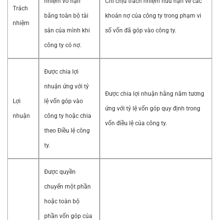
nhiệm vô hạn
Chỉ chịu trách nhiệm hữu hạn về các
Trách
bằng toàn bộ tài
khoản nợ của công ty trong phạm vi
nhiệm
sản của mình khi
số vốn đã góp vào công ty.
công ty có nợ.
Được chia lợi
nhuận ứng với tỷ
Được chia lợi nhuận hằng năm tương
Lợi
lệ vốn góp vào
ứng với tỷ lệ vốn góp quy định trong
nhuận
công ty hoặc chia
vốn điều lệ của công ty.
theo Điều lệ công
ty.
Được quyền
chuyển một phần
hoặc toàn bộ
phần vốn góp của