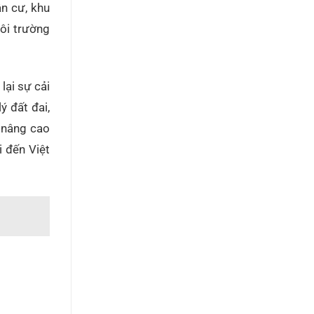
ân cư, khu
môi trường
lại sự cải
ý đất đai,
à nâng cao
i đến Việt