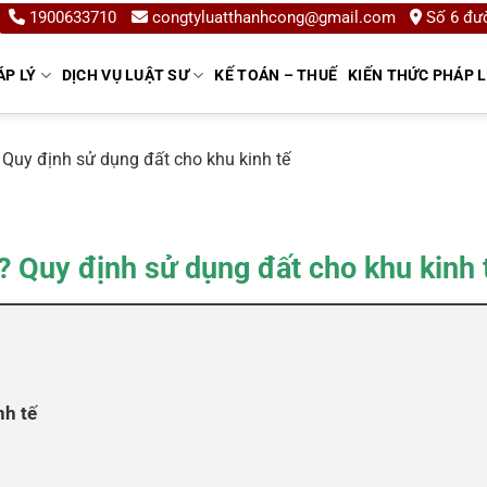
1900633710
congtyluatthanhcong@gmail.com
Số 6 đườ
ÁP LÝ
DỊCH VỤ LUẬT SƯ
KẾ TOÁN – THUẾ
KIẾN THỨC PHÁP 
? Quy định sử dụng đất cho khu kinh tế
ì? Quy định sử dụng đất cho khu kinh 
nh tế