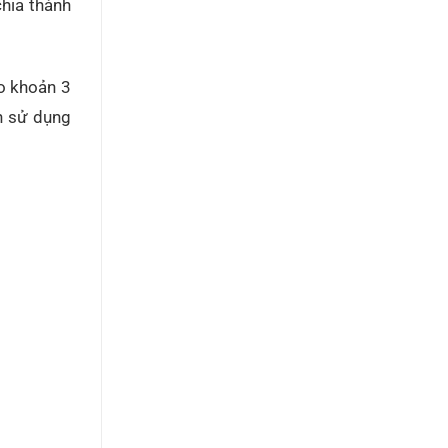
chia thành
eo khoản 3
ạn sử dụng