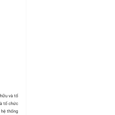
 hữu và tổ
và tổ chức
t hệ thống