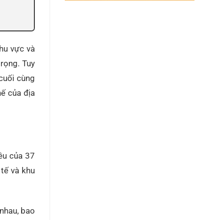
khu vực và
trọng. Tuy
 cuối cùng
hế của địa
ều của 37
tế và khu
 nhau, bao