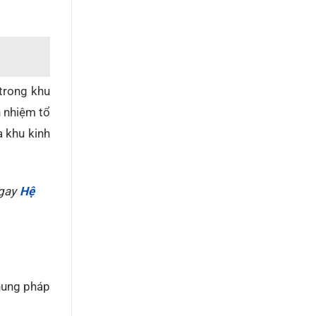
 trong khu
h nhiệm tổ
a khu kinh
gay
Hệ
khung pháp