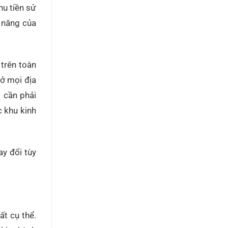
hu tiền sử
c năng của
 trên toàn
 ở mọi địa
t cần phải
 khu kinh
ay đổi tùy
ất cụ thể.