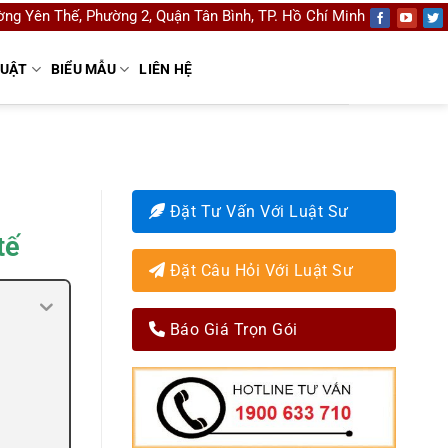
ng Yên Thế, Phường 2, Quận Tân Bình, TP. Hồ Chí Minh
LUẬT
BIỂU MẪU
LIÊN HỆ
Đặt Tư Vấn Với Luật Sư
tế
Đặt Câu Hỏi Với Luật Sư
Báo Giá Trọn Gói