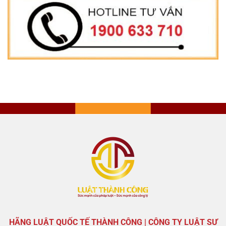
HÃNG LUẬT QUỐC TẾ THÀNH CÔNG | CÔNG TY LUẬT SƯ