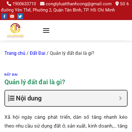
Chuyển
1900633710
congtyluatthanhcong@gmail.com
Số 6
đường Yên Thế, Phường 2, Quận Tân Bình, TP. Hồ Chí Minh
đến
nội
dung
Trang chủ
/
Đất Đai
/
Quản lý đất đai là gì?
ĐẤT ĐAI
Quản lý đất đai là gì?
Nội dung
Xã hội ngày càng phát triển, dân số tăng nhanh kéo
theo nhu cầu sử dụng đất ở, sản xuất, kinh doanh,… tăng