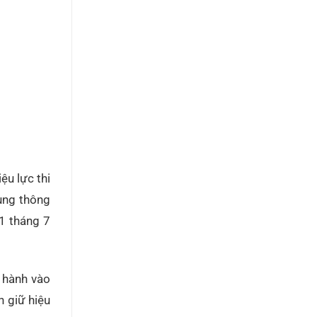
ệu lực thi
sung thông
1 tháng 7
 hành vào
n giữ hiệu