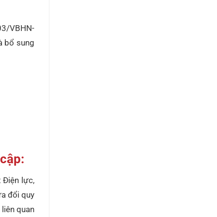
 03/VBHN-
à bổ sung
 cập:
 Điện lực,
ửa đổi quy
 liên quan