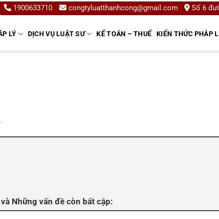
1900633710
congtyluatthanhcong@gmail.com
Số 6 đườ
ÁP LÝ
DỊCH VỤ LUẬT SƯ
KẾ TOÁN – THUẾ
KIẾN THỨC PHÁP 
4
 và Những vấn đề còn bất cập: