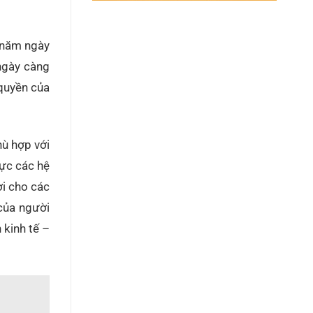
 năm ngày
 ngày càng
 quyền của
hù hợp với
lực các hệ
ợi cho các
 của người
 kinh tế –