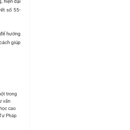
, hiện đại
́t số 55-
m để hướng
 cách giúp
ột trong
tư vấn
 học cao
 Tư Pháp