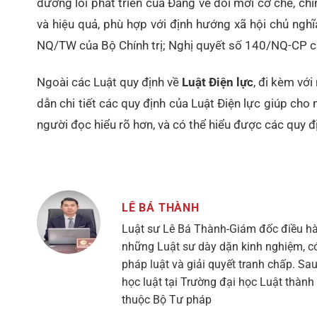
đường lối phát triển của Đảng về đổi mới cơ chế, chín
và hiệu quả, phù hợp với định hướng xã hội chủ nghĩa
NQ/TW của Bộ Chính trị; Nghị quyết số 140/NQ-CP c
Ngoài các Luật quy định về
Luật Điện lực
, đi kèm vớ
dẫn chi tiết các quy định của Luật Điện lực giúp cho
người đọc hiểu rõ hơn, và có thể hiểu được các quy đ
LÊ BÁ THÀNH
Luật sư Lê Bá Thành-Giám đốc điều hà
những Luật sư dày dặn kinh nghiệm, có 
pháp luật và giải quyết tranh chấp. Sau
học luật tại Trường đại học Luật thàn
thuộc Bộ Tư pháp