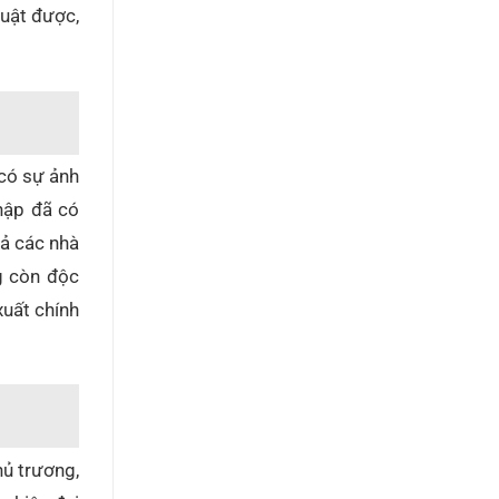
Luật được,
 có sự ảnh
nhập đã có
cả các nhà
g còn độc
xuất chính
hủ trương,