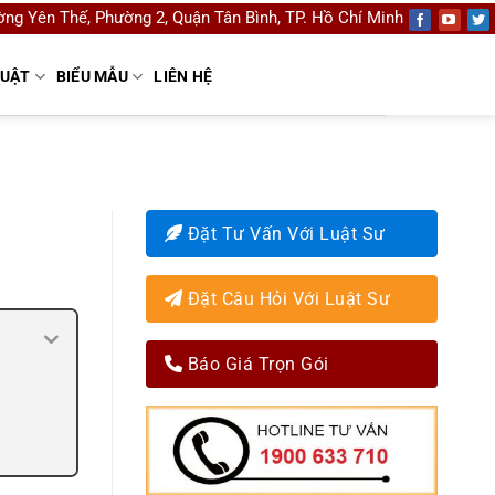
ng Yên Thế, Phường 2, Quận Tân Bình, TP. Hồ Chí Minh
LUẬT
BIỂU MẪU
LIÊN HỆ
Đặt Tư Vấn Với Luật Sư
Đặt Câu Hỏi Với Luật Sư
Báo Giá Trọn Gói