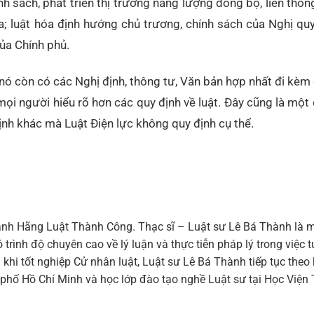
h sách, phát triển thị trường năng lượng đồng bộ, liên thông
; luật hóa định hướng chủ trương, chính sách của Nghị quyê
ủa Chính phủ.
i nó còn có các Nghị định, thông tư, Văn bản hợp nhất đi kè
 mọi người hiểu rõ hơn các quy định về luật. Đây cũng là một
ịnh khác mà Luật Điện lực không quy định cụ thể.
nh Hãng Luật Thành Công. Thạc sĩ – Luật sư Lê Bá Thành là m
trình độ chuyên cao về lý luận và thực tiễn pháp lý trong việc 
 khi tốt nghiệp Cử nhân luật, Luật sư Lê Bá Thành tiếp tục theo
h phố Hồ Chí Minh và học lớp đào tạo nghề Luật sư tại Học Viện