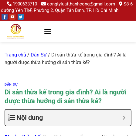
Chuyển
1900633710
congtyluatthanhcong@gmail.com
Số 6
đường Yên Thế, Phường 2, Quận Tân Bình, TP. Hồ Chí Minh
đến
nội
dung
Trang chủ
/
Dân Sự
/
Di sản thừa kế trong gia đình? Ai là
người được thừa hưởng di sản thừa kế?
DÂN SỰ
Di sản thừa kế trong gia đình? Ai là người
được thừa hưởng di sản thừa kế?
Nội dung