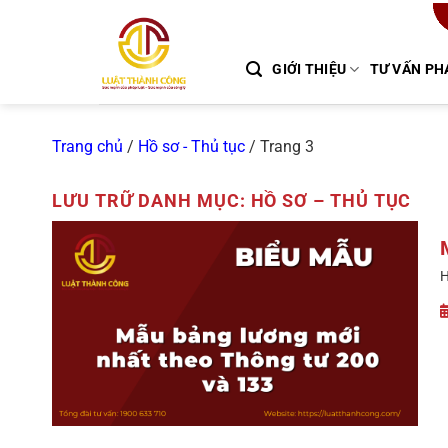
Chuyển
đến
nội
GIỚI THIỆU
TƯ VẤN PH
dung
Trang chủ
/
Hồ sơ - Thủ tục
/
Trang 3
LƯU TRỮ DANH MỤC:
HỒ SƠ – THỦ TỤC
H