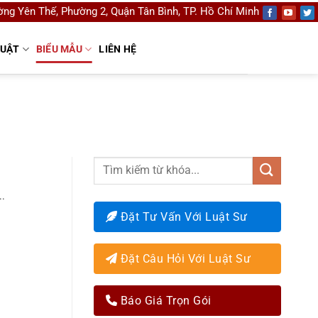
ng Yên Thế, Phường 2, Quận Tân Bình, TP. Hồ Chí Minh
LUẬT
BIỂU MẪU
LIÊN HỆ
..
Đặt Tư Vấn Với Luật Sư
Đặt Câu Hỏi Với Luật Sư
Báo Giá Trọn Gói