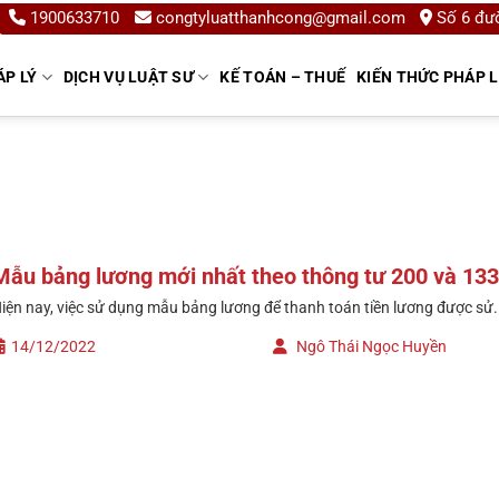
1900633710
congtyluatthanhcong@gmail.com
Số 6 đườ
ÁP LÝ
DỊCH VỤ LUẬT SƯ
KẾ TOÁN – THUẾ
KIẾN THỨC PHÁP 
Mẫu bảng lương mới nhất theo thông tư 200 và 133
iện nay, việc sử dụng mẫu bảng lương để thanh toán tiền lương được sử.
14/12/2022
Ngô Thái Ngọc Huyền