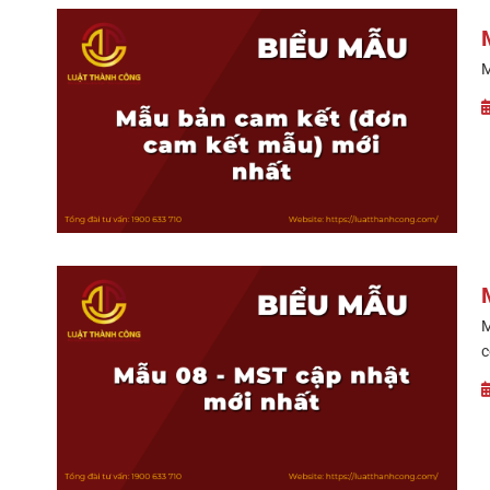
M
M
c