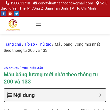
Chuyển
1900633710
congtyluatthanhcong@gmail.com
Số 6
đường Yên Thế, Phường 2, Quận Tân Bình, TP. Hồ Chí Minh
đến
nội
dung
Trang chủ
/
Hồ sơ - Thủ tục
/
Mẫu bảng lương mới nhất
theo thông tư 200 và 133
HỒ SƠ - THỦ TỤC
,
BIỂU MẪU
Mẫu bảng lương mới nhất theo thông tư
200 và 133
Nội dung