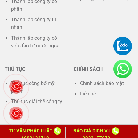
Thành lập công ty cổ
phần
Thành lập công ty tư
nhân
Thành lập công ty có
vốn đầu tư nước ngoài
THỦ TỤC
CHÍNH SÁCH
Thủ tục công bố mỹ
Chính sách bảo mật
phẩm
Liên hệ
Thủ tục giải thể công ty
TƯ VẤN PHÁP LUẬT
BÁO GIÁ DỊCH VỤ