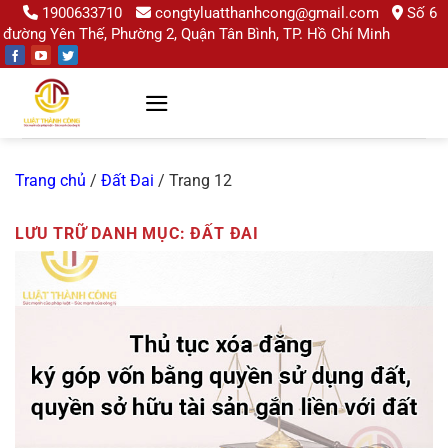
Chuyển
1900633710
congtyluatthanhcong@gmail.com
Số 6
đường Yên Thế, Phường 2, Quận Tân Bình, TP. Hồ Chí Minh
đến
nội
dung
Trang chủ
/
Đất Đai
/
Trang 12
LƯU TRỮ DANH MỤC:
ĐẤT ĐAI