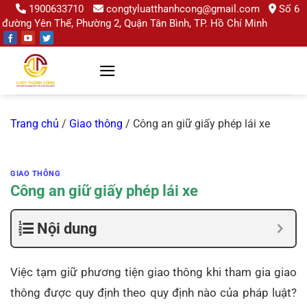
Chuyển
1900633710
congtyluatthanhcong@gmail.com
Số 6
đường Yên Thế, Phường 2, Quận Tân Bình, TP. Hồ Chí Minh
đến
nội
dung
Trang chủ
/
Giao thông
/
Công an giữ giấy phép lái xe
GIAO THÔNG
Công an giữ giấy phép lái xe
Nội dung
Việc tạm giữ phương tiện giao thông khi tham gia giao
thông được quy định theo quy định nào của pháp luật?