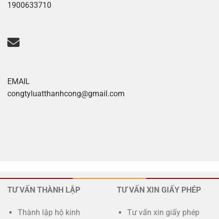
1900633710
EMAIL
congtyluatthanhcong@gmail.com
Xoilac tv
TƯ VẤN THÀNH LẬP
TƯ VẤN XIN GIẤY PHÉP
Thành lập hộ kinh
Tư vấn xin giấy phép