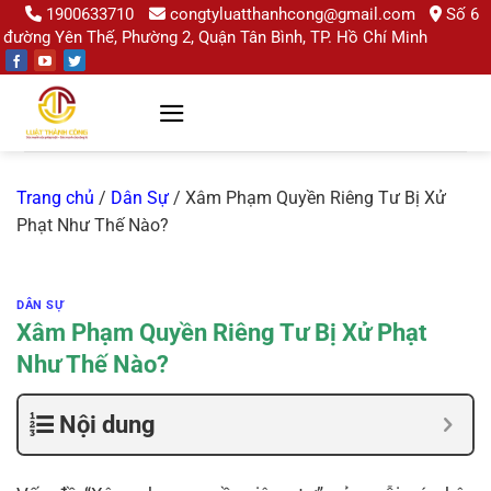
Chuyển
1900633710
congtyluatthanhcong@gmail.com
Số 6
đường Yên Thế, Phường 2, Quận Tân Bình, TP. Hồ Chí Minh
đến
nội
dung
Trang chủ
/
Dân Sự
/
Xâm Phạm Quyền Riêng Tư Bị Xử
Phạt Như Thế Nào?
DÂN SỰ
Xâm Phạm Quyền Riêng Tư Bị Xử Phạt
Như Thế Nào?
Nội dung