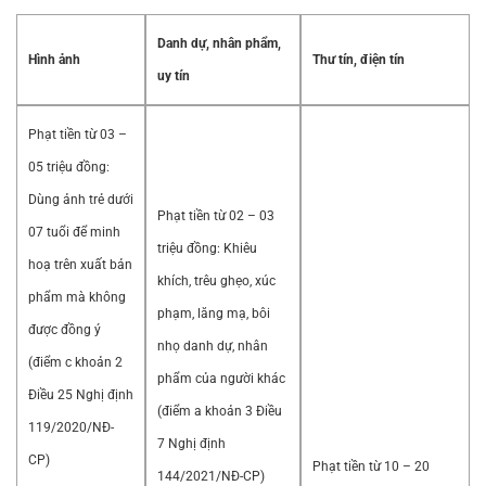
Danh dự, nhân phẩm,
Hình ảnh
Thư tín, điện tín
uy tín
Phạt tiền từ 03 –
05 triệu đồng:
Dùng ảnh trẻ dưới
Phạt tiền từ 02 – 03
07 tuổi để minh
triệu đồng: Khiêu
hoạ trên xuất bản
khích, trêu ghẹo, xúc
phẩm mà không
phạm, lăng mạ, bôi
được đồng ý
nhọ danh dự, nhân
(điểm c khoản 2
phẩm của người khác
Điều 25 Nghị định
(điểm a khoản 3 Điều
119/2020/NĐ-
7 Nghị định
CP)
Phạt tiền từ 10 – 20
144/2021/NĐ-CP)