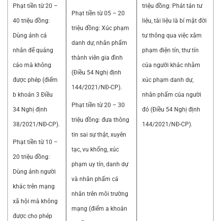
Phạt tiền từ 20 –
triệu đồng: Phát tán tư
Phạt tiền từ 05 – 20
40 triệu đồng:
liệu, tài liệu là bí mật đời
triệu đồng: Xúc phạm
Dùng ảnh cá
tư thông qua việc xâm
danh dự, nhân phẩm
nhân để quảng
phạm điện tín, thư tín
thành viên gia đình
cáo mà không
của người khác nhằm
(Điều 54 Nghị định
được phép (điểm
xúc phạm danh dự,
144/2021/NĐ-CP).
b khoản 3 Điều
nhân phẩm của người
Phạt tiền từ 20 – 30
34 Nghị định
đó (Điều 54 Nghị định
triệu đồng: đưa thông
38/2021/NĐ-CP).
144/2021/NĐ-CP).
tin sai sự thật, xuyên
Phạt tiền từ 10 –
tạc, vu khống, xúc
20 triệu đồng:
phạm uy tín, danh dự
Dùng ảnh người
và nhân phẩm cá
khác trên mạng
nhân trên môi trường
xã hội mà không
mạng (điểm a khoản
được cho phép