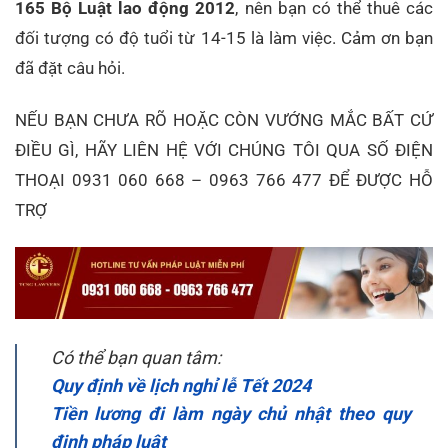
165 Bộ Luật lao động 2012
, nên bạn có thể thuê các
đối tượng có độ tuổi từ 14-15 là làm việc. Cảm ơn bạn
đã đặt câu hỏi.
NẾU BẠN CHƯA RÕ HOẶC CÒN VƯỚNG MẮC BẤT CỨ
ĐIỀU GÌ, HÃY LIÊN HỆ VỚI CHÚNG TÔI QUA SỐ ĐIỆN
THOẠI 0931 060 668 – 0963 766 477 ĐỂ ĐƯỢC HỖ
TRỢ
Có thể bạn quan tâm:
Quy định về lịch nghỉ lễ Tết 2024
Tiền lương đi làm ngày chủ nhật theo quy
định pháp luật