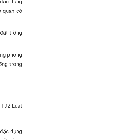
 đặc dụng
ơ quan có
đất trồng
ừng phòng
ống trong
u 192 Luật
 đặc dụng