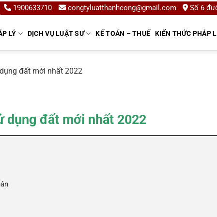
1900633710
congtyluatthanhcong@gmail.com
Số 6 đườ
ÁP LÝ
DỊCH VỤ LUẬT SƯ
KẾ TOÁN – THUẾ
KIẾN THỨC PHÁP 
dụng đất mới nhất 2022
 dụng đất mới nhất 2022
hân