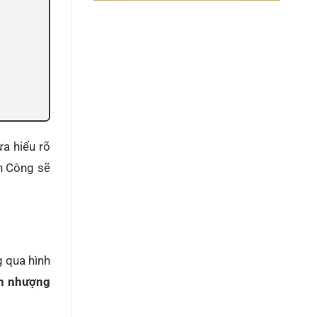
a hiểu rõ
nh Công sẽ
g qua hình
n nhượng