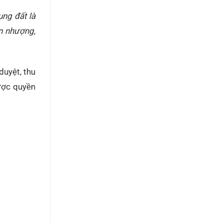
ng đất là
n nhượng,
duyệt, thu
ược quyền