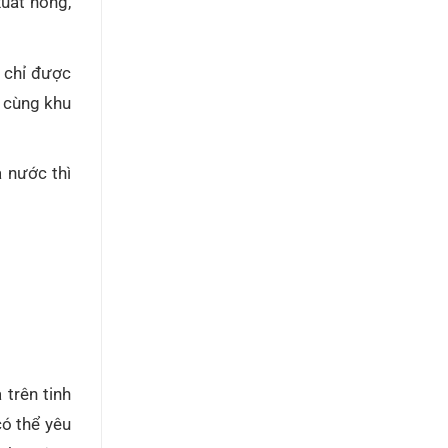
uất nông,
 chỉ được
g cùng khu
 nước thì
trên tinh
ó thể yêu