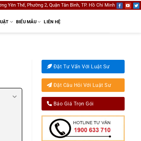
ng Yên Thế, Phường 2, Quận Tân Bình, TP. Hồ Chí Minh
LUẬT
BIỂU MẪU
LIÊN HỆ
Đặt Tư Vấn Với Luật Sư
Đặt Câu Hỏi Với Luật Sư
Báo Giá Trọn Gói