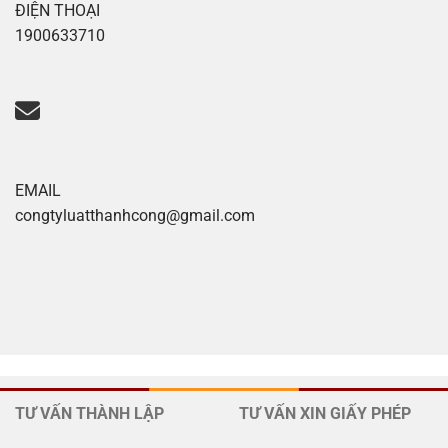
ĐIỆN THOẠI
1900633710
EMAIL
congtyluatthanhcong@gmail.com
Xoilac tv
TƯ VẤN THÀNH LẬP
TƯ VẤN XIN GIẤY PHÉP