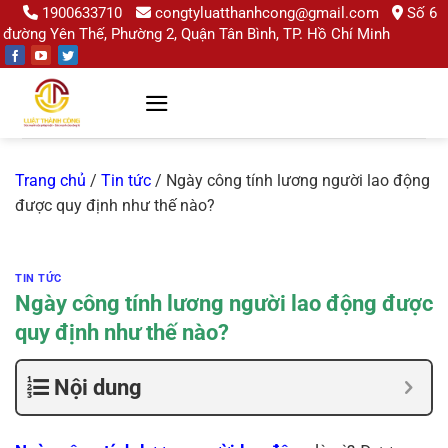
Chuyển
1900633710
congtyluatthanhcong@gmail.com
Số 6
đường Yên Thế, Phường 2, Quận Tân Bình, TP. Hồ Chí Minh
đến
nội
dung
Trang chủ
/
Tin tức
/
Ngày công tính lương người lao động
được quy định như thế nào?
TIN TỨC
Ngày công tính lương người lao động được
quy định như thế nào?
Nội dung