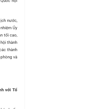
 Quốc hội
ịch nước,
ủ nhiệm Ủy
n tối cao,
hội thành
các thành
 phòng và
 với Tổ