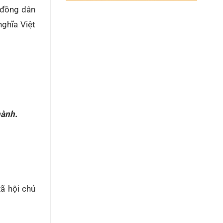
 đồng dân
nghĩa Việt
hành.
ã hội chủ