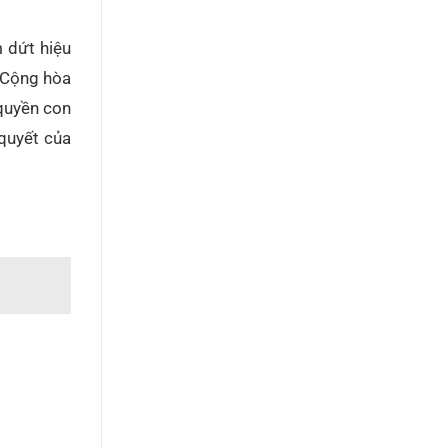
 dứt hiệu
a Cộng hòa
 quyền con
quyết của