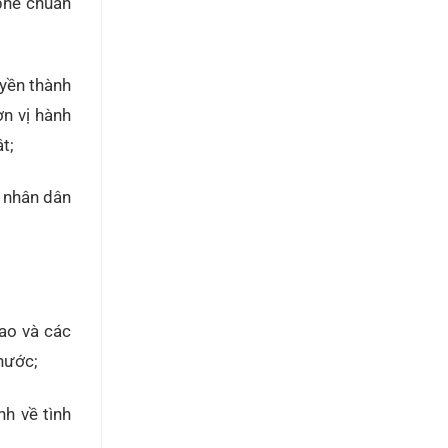
phê chuẩn
uyền thành
ơn vị hành
t;
n nhân dân
ao và các
nước;
nh về tình