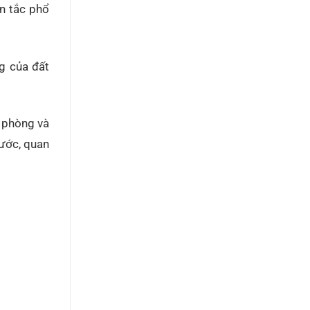
ên tắc phổ
ng của đất
c phòng và
ước, quan