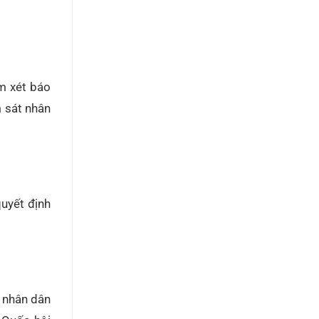
em xét báo
m sát nhân
quyết định
t nhân dân