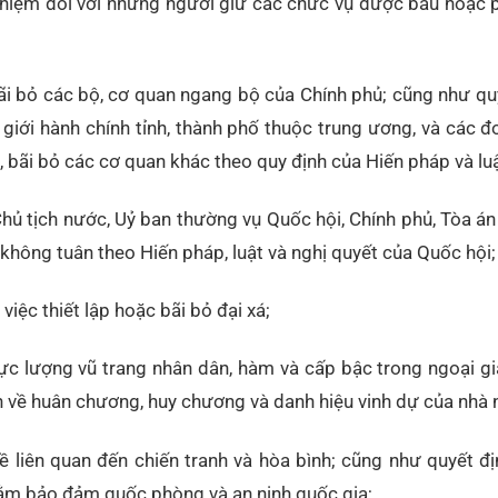
 nhiệm đối với những người giữ các chức vụ được bầu hoặc 
bãi bỏ các bộ, cơ quan ngang bộ của Chính phủ; cũng như q
ịa giới hành chính tỉnh, thành phố thuộc trung ương, và các đ
, bãi bỏ các cơ quan khác theo quy định của Hiến pháp và luậ
hủ tịch nước, Uỷ ban thường vụ Quốc hội, Chính phủ, Tòa á
 không tuân theo Hiến pháp, luật và nghị quyết của Quốc hội;
việc thiết lập hoặc bãi bỏ đại xá;
ực lượng vũ trang nhân dân, hàm và cấp bậc trong ngoại gi
 về huân chương, huy chương và danh hiệu vinh dự của nhà 
 liên quan đến chiến tranh và hòa bình; cũng như quyết đị
hằm bảo đảm quốc phòng và an ninh quốc gia;