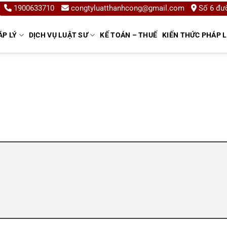
1900633710
congtyluatthanhcong@gmail.com
Số 6 đườ
ÁP LÝ
DỊCH VỤ LUẬT SƯ
KẾ TOÁN – THUẾ
KIẾN THỨC PHÁP 