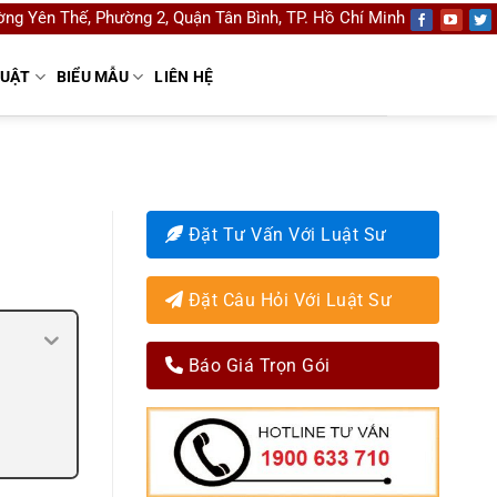
ng Yên Thế, Phường 2, Quận Tân Bình, TP. Hồ Chí Minh
LUẬT
BIỂU MẪU
LIÊN HỆ
Đặt Tư Vấn Với Luật Sư
Đặt Câu Hỏi Với Luật Sư
Báo Giá Trọn Gói