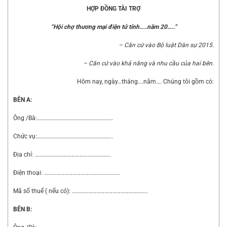
HỢP ĐỒNG TÀI TRỢ
“Hội chợ thương mại điện tử tỉnh…..năm 20…..”
– Căn cứ vào
Bộ luật Dân sự 2015
.
– Căn cứ vào khả năng và nhu cầu của hai bên.
Hôm nay, ngày…tháng….năm…. Chúng tôi gồm có:
BÊN A:
Ông /Bà:………………………………………………..
Chức vụ:………………………………………………..
Địa chỉ: ………………………………………………..
Điện thoại: ………………………………………………..
Mã số thuế ( nếu có): ………………………………………………..
BÊN B: