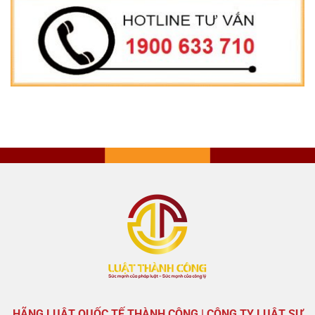
HÃNG LUẬT QUỐC TẾ THÀNH CÔNG | CÔNG TY LUẬT SƯ