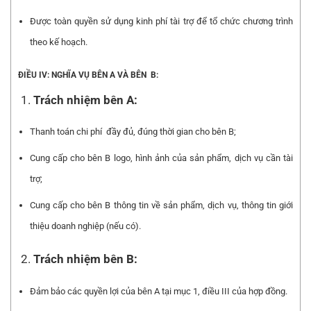
Được toàn quyền sử dụng kinh phí tài trợ để tổ chức chương trình
theo kế hoạch.
ĐIỀU IV: NGHĨA VỤ BÊN A VÀ BÊN B:
Trách nhiệm bên A:
Thanh toán chi phí đầy đủ, đúng thời gian cho bên B;
Cung cấp cho bên B logo, hình ảnh của sản phẩm, dịch vụ cần tài
trợ;
Cung cấp cho bên B thông tin về sản phẩm, dịch vụ, thông tin giới
thiệu doanh nghiệp (nếu có).
Trách nhiệm bên B:
Đảm bảo các quyền lợi của bên A tại mục 1, điều III của hợp đồng.