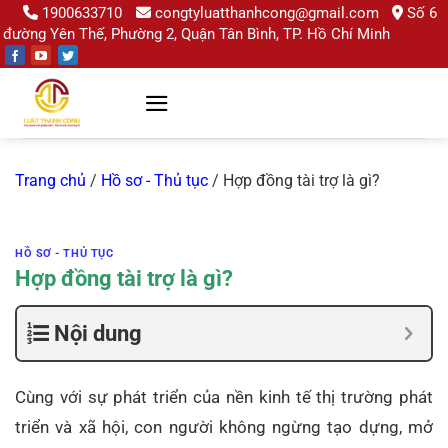
Chuyển
1900633710
congtyluatthanhcong@gmail.com
Số 6
đường Yên Thế, Phường 2, Quận Tân Bình, TP. Hồ Chí Minh
đến
nội
dung
Trang chủ
/
Hồ sơ - Thủ tục
/
Hợp đồng tài trợ là gì?
HỒ SƠ - THỦ TỤC
Hợp đồng tài trợ là gì?
Nội dung
Cùng với sự phát triển của nền kinh tế thị trường phát
triển và xã hội, con người không ngừng tạo dựng, mở