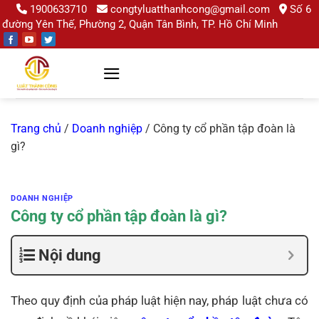
Chuyển
1900633710
congtyluatthanhcong@gmail.com
Số 6
đường Yên Thế, Phường 2, Quận Tân Bình, TP. Hồ Chí Minh
đến
nội
dung
Trang chủ
/
Doanh nghiệp
/
Công ty cổ phần tập đoàn là
gì?
DOANH NGHIỆP
Công ty cổ phần tập đoàn là gì?
Nội dung
Theo quy định của pháp luật hiện nay, pháp luật chưa có