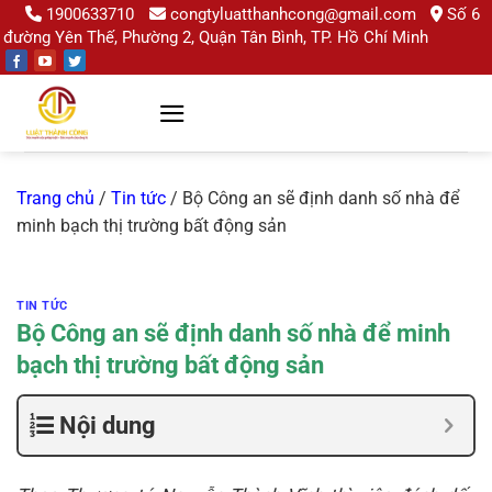
Chuyển
1900633710
congtyluatthanhcong@gmail.com
Số 6
đường Yên Thế, Phường 2, Quận Tân Bình, TP. Hồ Chí Minh
đến
nội
dung
Trang chủ
/
Tin tức
/
Bộ Công an sẽ định danh số nhà để
minh bạch thị trường bất động sản
TIN TỨC
Bộ Công an sẽ định danh số nhà để minh
bạch thị trường bất động sản
Nội dung