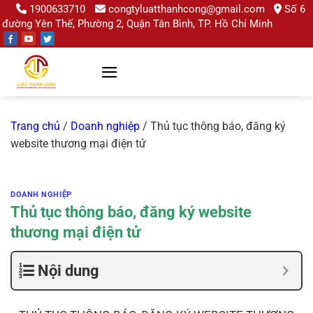
Chuyển
1900633710
congtyluatthanhcong@gmail.com
Số 6
đường Yên Thế, Phường 2, Quận Tân Bình, TP. Hồ Chí Minh
đến
nội
dung
Trang chủ
/
Doanh nghiệp
/
Thủ tục thông báo, đăng ký
website thương mại điện tử
DOANH NGHIỆP
Thủ tục thông báo, đăng ký website
thương mại điện tử
Nội dung