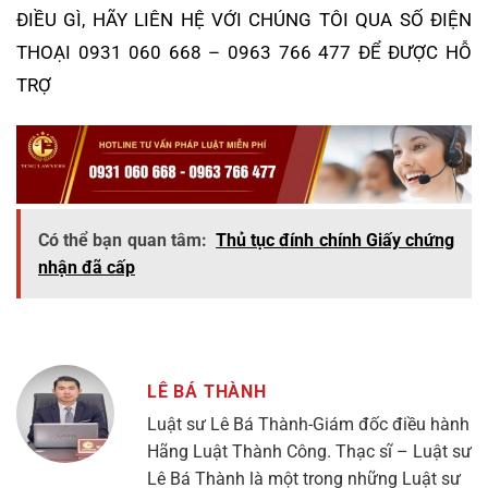
ĐIỀU GÌ, HÃY LIÊN HỆ VỚI CHÚNG TÔI QUA SỐ ĐIỆN
THOẠI 0931 060 668 – 0963 766 477 ĐỂ ĐƯỢC HỖ
TRỢ
Có thể bạn quan tâm:
Thủ tục đính chính Giấy chứng
nhận đã cấp
LÊ BÁ THÀNH
Luật sư Lê Bá Thành-Giám đốc điều hành
Hãng Luật Thành Công. Thạc sĩ – Luật sư
Lê Bá Thành là một trong những Luật sư