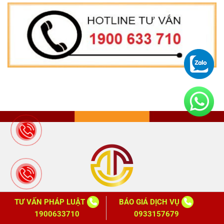
TƯ VẤN PHÁP LUẬT
BÁO GIÁ DỊCH VỤ
1900633710
0933157679