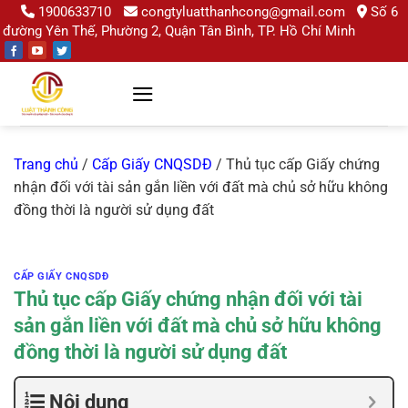
Chuyển
1900633710
congtyluatthanhcong@gmail.com
Số 6
đường Yên Thế, Phường 2, Quận Tân Bình, TP. Hồ Chí Minh
đến
nội
dung
Trang chủ
/
Cấp Giấy CNQSDĐ
/
Thủ tục cấp Giấy chứng
nhận đối với tài sản gắn liền với đất mà chủ sở hữu không
đồng thời là người sử dụng đất
CẤP GIẤY CNQSDĐ
Thủ tục cấp Giấy chứng nhận đối với tài
sản gắn liền với đất mà chủ sở hữu không
đồng thời là người sử dụng đất
Nội dung