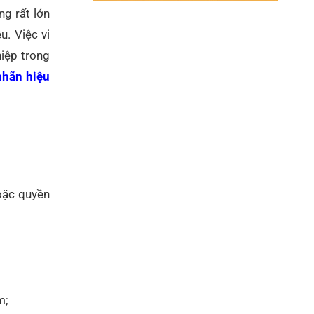
ng rất lớn
u. Việc vi
iệp trong
nhãn hiệu
oặc quyền
m;