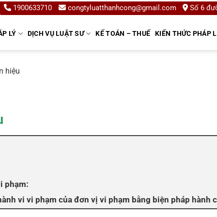
1900633710
congtyluatthanhcong@gmail.com
Số 6 đườ
ÁP LÝ
DỊCH VỤ LUẬT SƯ
KẾ TOÁN – THUẾ
KIẾN THỨC PHÁP 
n hiệu
u
vi phạm:
hành vi vi phạm của đơn vị vi phạm bằng biện pháp hành c