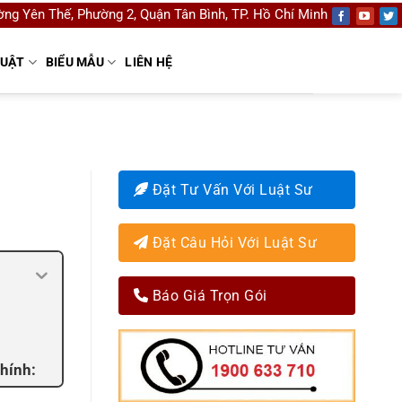
ng Yên Thế, Phường 2, Quận Tân Bình, TP. Hồ Chí Minh
LUẬT
BIỂU MẪU
LIÊN HỆ
Đặt Tư Vấn Với Luật Sư
Đặt Câu Hỏi Với Luật Sư
Báo Giá Trọn Gói
hính: