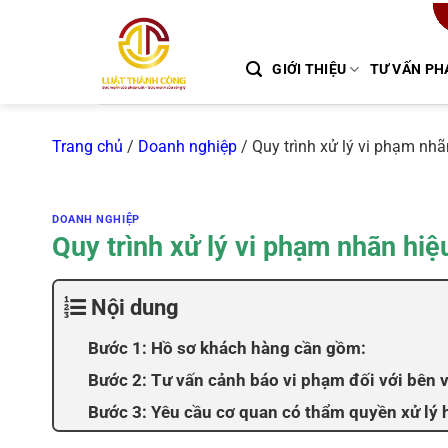
Chuyển
đến
nội
GIỚI THIỆU
TƯ VẤN PH
dung
Trang chủ
/
Doanh nghiệp
/
Quy trình xử lý vi phạm nhã
DOANH NGHIỆP
Quy trình xử lý vi phạm nhãn hiệ
Nội dung
Bước 1: Hồ sơ khách hàng cần gồm:
Bước 2: Tư vấn cảnh báo vi phạm đối với bên 
Bước 3: Yêu cầu cơ quan có thẩm quyền xử lý 