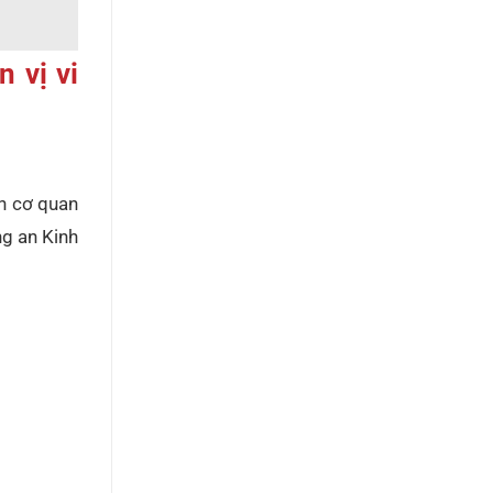
 vị vi
ên cơ quan
ng an Kinh