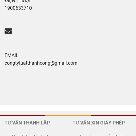
ĐIỆN THOẠI
1900633710
EMAIL
congtyluatthanhcong@gmail.com
Xoilac tv
TƯ VẤN THÀNH LẬP
TƯ VẤN XIN GIẤY PHÉP