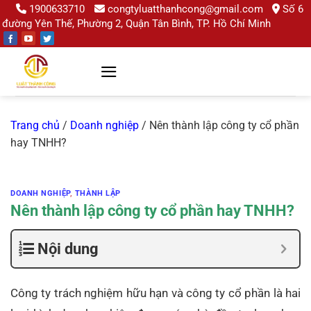
Chuyển
1900633710
congtyluatthanhcong@gmail.com
Số 6
đường Yên Thế, Phường 2, Quận Tân Bình, TP. Hồ Chí Minh
đến
nội
dung
Trang chủ
/
Doanh nghiệp
/
Nên thành lập công ty cổ phần
hay TNHH?
DOANH NGHIỆP
,
THÀNH LẬP
Nên thành lập công ty cổ phần hay TNHH?
Nội dung
Công ty trách nghiệm hữu hạn và công ty cổ phần là hai