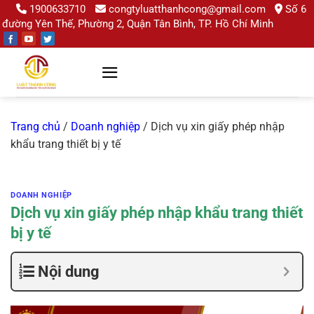
Chuyển
1900633710
congtyluatthanhcong@gmail.com
Số 6
đường Yên Thế, Phường 2, Quận Tân Bình, TP. Hồ Chí Minh
đến
nội
dung
Trang chủ
/
Doanh nghiệp
/
Dịch vụ xin giấy phép nhập
khẩu trang thiết bị y tế
DOANH NGHIỆP
Dịch vụ xin giấy phép nhập khẩu trang thiết
bị y tế
Nội dung