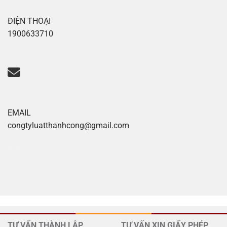
ĐIỆN THOẠI
1900633710
EMAIL
congtyluatthanhcong@gmail.com
Xoilac tv
TƯ VẤN THÀNH LẬP
TƯ VẤN XIN GIẤY PHÉP