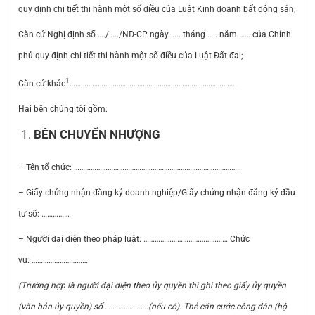
quy định chi tiết thi hành một số điều của Luật Kinh doanh bất động sản;
Căn cứ Nghị định số …./…../NĐ-CP ngày ….. tháng ….. năm …… của Chính
phủ quy định chi tiết thi hành một số điều của Luật Đất đai;
1
Căn cứ khác
……………………………………………………………………………..
Hai bên chúng tôi gồm:
BÊN CHUY
Ể
N NHƯỢNG
– Tên tổ chức: ……………………………………………………………………………..
– Giấy chứng nhận đăng ký doanh nghiệp/Giấy chứng nhận đăng ký đầu
tư số: ……………
– Người đại diện theo pháp luật: ……………………………………… Chức
vụ: …………………………
(Trường hợp là người đại diện theo ủy quyền thì ghi theo giấy ủy quyền
(văn bản ủy quyền) số
…………………..
(nếu có). Thẻ căn cước công dân (hộ