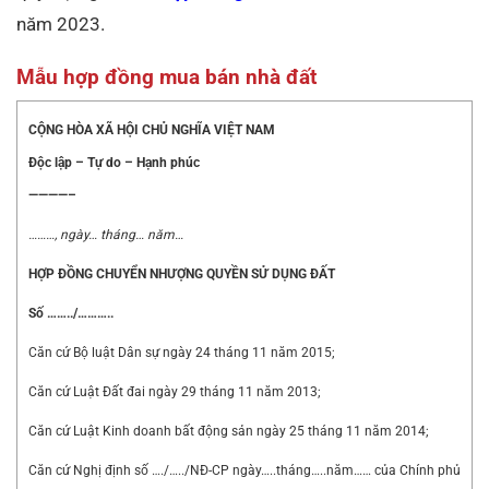
năm 2023.
Mẫu hợp đồng mua bán nhà đất
CỘNG HÒA XÃ HỘI CHỦ NGHĨA VIỆT NAM
Độc lập – Tự do – Hạnh phúc
————–
………,
ngày… tháng… năm…
HỢP ĐỒNG CHUYỂN NHƯỢNG QUYỀN SỬ DỤNG ĐẤT
Số
……../………..
Căn cứ Bộ luật Dân sự ngày 24 tháng 11 năm 2015;
Căn cứ Luật Đất đai ngày 29 tháng 11 năm 2013;
Căn cứ Luật Kinh doanh bất động sản ngày 25 tháng 11 năm 2014;
Căn cứ Nghị định số …./…../NĐ-CP ngày…..tháng…..năm…… của Chính phủ