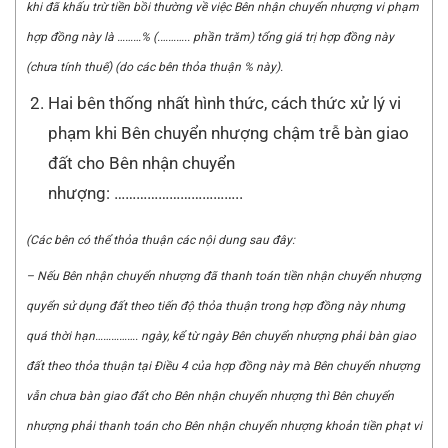
kh
i
đã kh
ấ
u trừ tiền bồi thường về việc Bên nhận chuyển nhượng vi phạm
hợp đ
ồ
ng này là
………
% (.
………..
ph
ầ
n trăm) t
ổ
ng giá trị hợp đ
ồ
ng này
(chưa t
í
nh thu
ế
) (do các bên thỏa thuận % này).
Hai bên thống nhất hình thức, cách thức xử lý vi
phạm khi Bên chuyển nhượng chậm trễ bàn giao
đất cho Bên nhận chuyển
nhượng: ……………………………..
(Các bên có thể thỏa thuận các nội dung sau đây:
– Nếu Bên nhận chuyển nhượng đã thanh toán tiền nhận chuyển nhượng
quyển sử dụng đất theo tiến độ thỏa thuận trong hợp đồng này nh
ư
ng
quá thời hạn
…………….
ngày, kể từ ngày Bên chuyển nhượng phải bàn giao
đất theo thỏa thuận tại Điều 4 của hợp đồng này mà Bên chuyển nhượng
vẫn chưa bàn giao đất cho Bên nhận chuyển nhượng thì Bên chuyển
nhượng phải thanh toán cho Bên nhận chuyển nhượng khoản tiền phạt vi