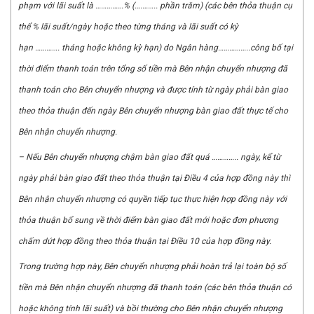
phạm với lãi suất là
……………
% (.
………..
phần tr
ă
m) (các bên thỏa thuận cụ
thể % lãi suất/ngày hoặc theo từng tháng và lãi suất c
ó
kỳ
hạn
………….
tháng hoặc không kỳ hạn) do Ngân hàng
……………..
công bố tại
thời điểm thanh toán trên tổng số tiền mà Bên nhận chuyển nhượng đã
thanh toán cho Bên chuyển nhượng và được t
í
nh từ ngày phải bàn giao
theo thỏa thuận đến ngày Bên chuyển nhượng bàn giao đất thực tế cho
Bên nhận chuyển nhượng.
– N
ế
u Bên chuy
ể
n nhượng chậm bàn giao đất quá
…………..
ngày, kể từ
ngày phải bàn giao đất theo thỏa thuận tại Điều 4 của hợp đồng này thì
Bên nhận chuyển nhượng có quyền tiếp tục thực hiện hợp đồng này với
thỏa thuận bổ sung về thời điểm bàn giao đất mới hoặc đ
ơn
phương
ch
ấ
m dứt hợp đồng theo thỏa thuận tại Điều 10 của hợp đồng này.
Trong trường hợp này, Bên chuyển nhượng phải hoàn trả lại toàn bộ số
tiền mà Bên nhận chuyển nhượng đã thanh toán (các bên thỏa thuận có
hoặc không t
í
nh lãi suất) và bồi thường cho Bên nhận chuyển nhượng