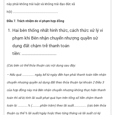
này phải không trái luật và không trái đạo đức xã
hội) …………………………………………………………
Điều 7. Trách nhiệm do vi phạm hợp đồng
Hai bên thống nhất hình thức, cách thức xử lý vi
phạm khi Bên nhận chuyển nhượng quyền sử
dụng đất chậm trễ thanh toán
tiền: ……………………………….
(Các bên có thể thỏa thuận các nội dung sau đây:
– N
ế
u quá
……………..
ngày, kể từ ngày đến hạn phải thanh toán tiền nhận
chuyển nhượng quyền sử dụng đất theo thỏa thuận tại khoản 2 Điều 3
của hợp đồng này mà Bên nhận chuyển nhượng không thực hiện thanh
toán thì sẽ bị tính lãi suất phạt quá hạn trên tổng số tiền chậm thanh
toán là:
…………..
% (
…………
phần trăm) theo lãi suất.
……………..
(các bên thỏa
thuận cụ thể % lãi suất/ngày hoặc theo từng tháng và lãi suất có kỳ