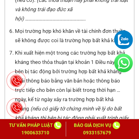
và không trái đạo đức xã
hội)
……………………………………………..
Mọi trường hợp khó khăn về tài chính đơn thuần
sẽ không được coi là trường hợp bất khả kháng.
Khi xuất hiện một trong các trường hợp bất khả
kháng theo thỏa thuận tại khoản 1 Điều này thì
bên bị tác động bởi trường hợp bất khả kháng
phải thông báo bằng văn bản hoặc thông báo
trực tiếp cho bên còn lại biết trong thời hạn …
ngày, kể từ ngày xảy ra trường hợp bất khả
kháng
(nếu có giấy tờ chứng minh về lý do bất
khả kháng thì bên bị tác động phải xuất trình giấy
TƯ VẤN PHÁP LUẬT
BÁO GIÁ DỊCH VỤ
tờ này)
. Việc bên bị tác động bởi trường hợp bất
1900633710
0933157679
khả kháng không thực hiện được nghĩa vụ của