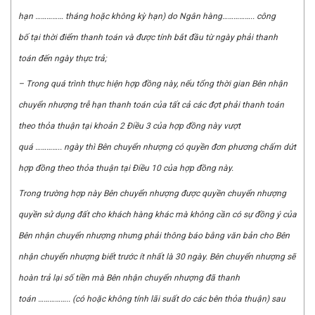
hạn
……………
tháng hoặc không kỳ hạn) do Ngân hàng
……………..
công
b
ố
tại thời điểm thanh toán và được tính bắt đầu từ ngày phải thanh
toán đến ngày thực trả;
– Trong quá trình thực hiện hợp đồng này, nếu tổng thời gian Bên nhận
chuyển nhượng trễ hạn thanh toán của tất cả các đợt phải thanh toán
theo thỏa thuận tại khoản 2 Điều 3 của hợp đồng này vượt
quá
…………..
ngày thì Bên chuy
ể
n nhượng có quyền đơn phương chấm dứt
hợp đồng theo thỏa thuận tại Điều 10 của hợp đồng này.
Trong trường hợp này Bên chuyển nhượng được quyền chuyển nhượng
quyền sử dụng đất cho khách hàng khác mà không cần có sự đồng ý của
Bên nhận chuyển nhượng nhưng phải thông báo bằng văn bản cho Bên
nhận chuyển nhượng biết trước ít nhất là 30 ngày. Bên chuyển nhượng sẽ
hoàn trả lại số tiền mà Bên nhận chuy
ể
n nhượng đã thanh
toán
……………..
(c
ó
hoặc không t
í
nh lãi suất do các bên thỏa thuận) sau