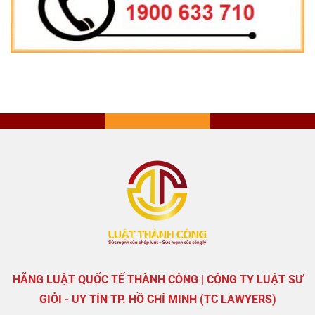
HÃNG LUẬT QUỐC TẾ THÀNH CÔNG | CÔNG TY LUẬT SƯ
GIỎI - UY TÍN TP. HỒ CHÍ MINH (TC LAWYERS)