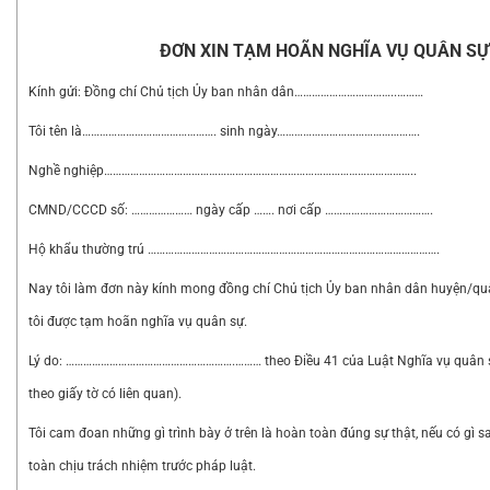
ĐƠN XIN TẠM HOÃN NGHĨA VỤ QUÂN SỰ
Kính gửi: Đồng chí Chủ tịch Ủy ban nhân dân……………………………..………
Tôi tên là………………………………………. sinh ngày………………………………………….
Nghề nghiệp……………………………………………………………………………………………..
CMND/CCCD số: ………………… ngày cấp ……. nơi cấp ……………………………….
Hộ khẩu thường trú ……………………………………………………………………………………….
Nay tôi làm đơn này kính mong đồng chí Chủ tịch Ủy ban nhân dân huyện/q
tôi được tạm hoãn nghĩa vụ quân sự.
Lý do: ………………………………………………….……… theo Điều 41 của Luật Nghĩa vụ quân
theo giấy tờ có liên quan).
Tôi cam đoan những gì trình bày ở trên là hoàn toàn đúng sự thật, nếu có gì sai
toàn chịu trách nhiệm trước pháp luật.