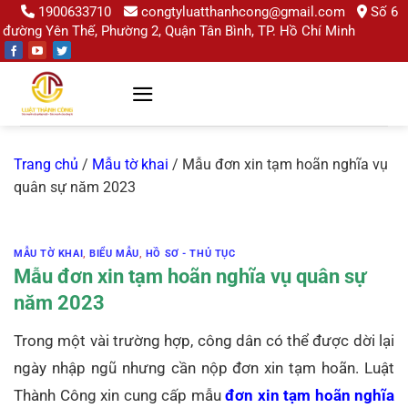
Chuyển
1900633710
congtyluatthanhcong@gmail.com
Số 6
đường Yên Thế, Phường 2, Quận Tân Bình, TP. Hồ Chí Minh
đến
nội
dung
Trang chủ
/
Mẫu tờ khai
/
Mẫu đơn xin tạm hoãn nghĩa vụ
quân sự năm 2023
MẪU TỜ KHAI
,
BIỂU MẪU
,
HỒ SƠ - THỦ TỤC
Mẫu đơn xin tạm hoãn nghĩa vụ quân sự
năm 2023
Trong một vài trường hợp, công dân có thể được dời lại
ngày nhập ngũ nhưng cần nộp đơn xin tạm hoãn. Luật
Thành Công xin cung cấp mẫu
đơn xin tạm hoãn nghĩa