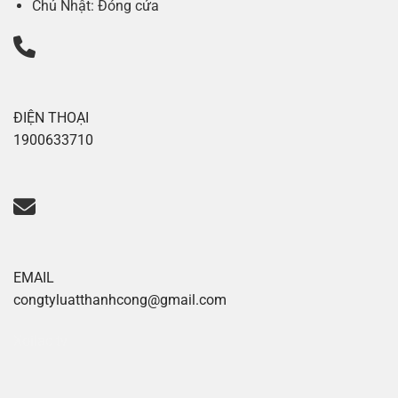
Chủ Nhật: Đóng cửa
ĐIỆN THOẠI
1900633710
EMAIL
congtyluatthanhcong@gmail.com
Xoilac tv