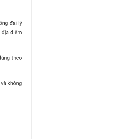
ồng đại lý
n địa điểm
đúng theo
o và không