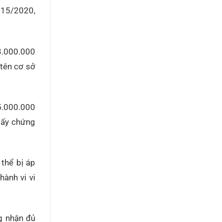
 15/2020,
 3.000.000
 tên cơ sở
 5.000.000
iấy chứng
 thể bị áp
ành vi vi
g nhận đủ