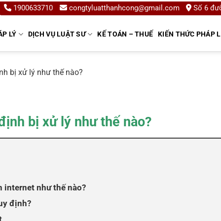
1900633710
congtyluatthanhcong@gmail.com
Số 6 đườ
ÁP LÝ
DỊCH VỤ LUẬT SƯ
KẾ TOÁN – THUẾ
KIẾN THỨC PHÁP 
nh bị xử lý như thế nào?
định bị xử lý như thế nào?
 internet như thế nào?
uy định?
t