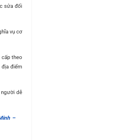
ợc sửa đổi
ghĩa vụ cơ
c cấp theo
i địa điểm
 người dễ
Minh –