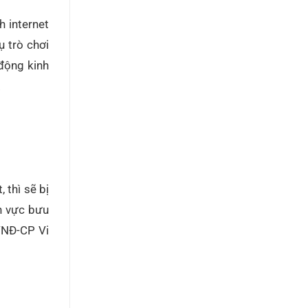
h internet
ụ trò chơi
động kinh
.
 thì sẽ bị
nh vực bưu
0/NĐ-CP
Vi