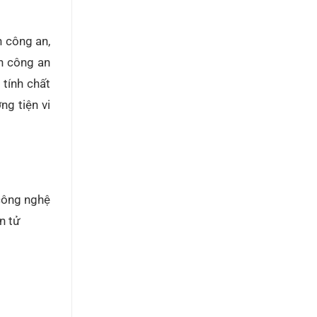
 công an,
an công an
 tính chất
ng tiện vi
 công nghệ
n tử