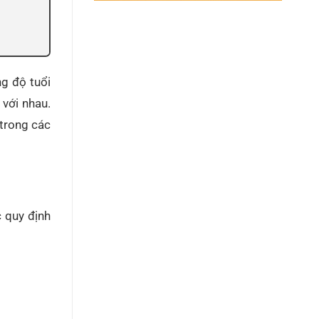
ng độ tuổi
 với nhau.
 trong các
c quy định