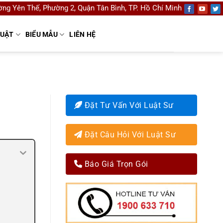
ng Yên Thế, Phường 2, Quận Tân Bình, TP. Hồ Chí Minh
LUẬT
BIỂU MẪU
LIÊN HỆ
Đặt Tư Vấn Với Luật Sư
Đặt Câu Hỏi Với Luật Sư
Báo Giá Trọn Gói