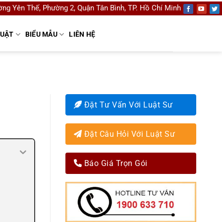
ng Yên Thế, Phường 2, Quận Tân Bình, TP. Hồ Chí Minh
LUẬT
BIỂU MẪU
LIÊN HỆ
Đặt Tư Vấn Với Luật Sư
Đặt Câu Hỏi Với Luật Sư
Báo Giá Trọn Gói