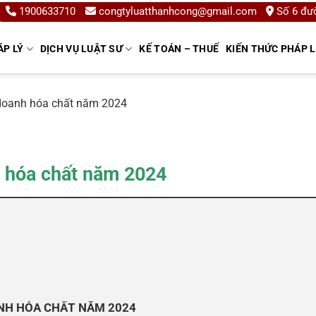
1900633710
congtyluatthanhcong@gmail.com
Số 6 đườ
ÁP LÝ
DỊCH VỤ LUẬT SƯ
KẾ TOÁN – THUẾ
KIẾN THỨC PHÁP 
 doanh hóa chất năm 2024
h hóa chất năm 2024
ANH HÓA CHẤT NĂM 2024