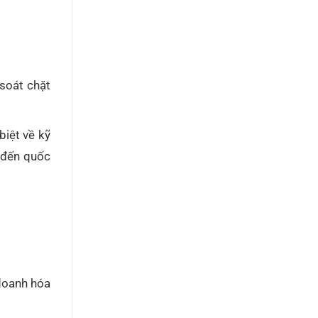
 soát chặt
iệt về kỹ
 đến quốc
 doanh hóa