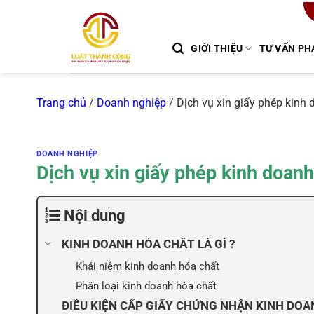
Chuyển
đến
nội
GIỚI THIỆU
TƯ VẤN PH
dung
Trang chủ
/
Doanh nghiệp
/
Dịch vụ xin giấy phép kinh
DOANH NGHIỆP
Dịch vụ xin giấy phép kinh doan
Nội dung
KINH DOANH HÓA CHẤT LÀ GÌ ?
Khái niệm kinh doanh hóa chất
Phân loại kinh doanh hóa chất
ĐIỀU KIỆN CẤP GIẤY CHỨNG NHẬN KINH DO