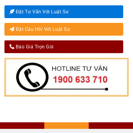
Đặt Tư Vấn Với Luật Sư
Đặt Câu Hỏi Với Luật Sư
Báo Giá Trọn Gói