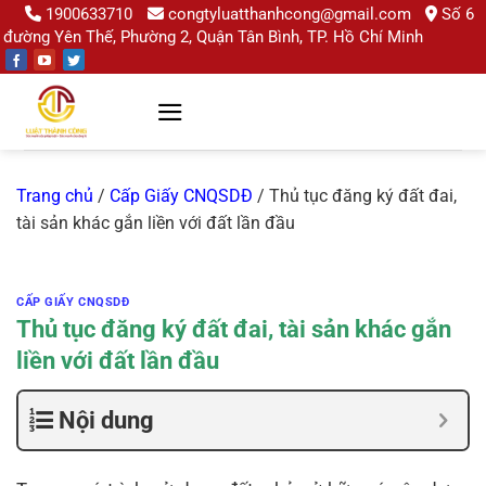
Chuyển
1900633710
congtyluatthanhcong@gmail.com
Số 6
đường Yên Thế, Phường 2, Quận Tân Bình, TP. Hồ Chí Minh
đến
nội
dung
Trang chủ
/
Cấp Giấy CNQSDĐ
/
Thủ tục đăng ký đất đai,
tài sản khác gắn liền với đất lần đầu
CẤP GIẤY CNQSDĐ
Thủ tục đăng ký đất đai, tài sản khác gắn
liền với đất lần đầu
Nội dung