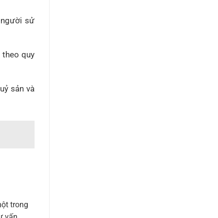
 người sử
ư theo quy
huỷ sản và
ột trong
tư vấn