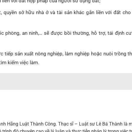
 liền với đất hợp pháp của người sử dụng đất;
 quyền sở hữu nhà ở và tài sản khác gắn liền với đất cho
c phòng, an ninh,… sẽ được bồi thường, hỗ trợ, tái định c
c tiếp sản xuất nông nghiệp, lâm nghiệp hoặc nuôi trồng t
tìm kiếm việc làm.
nh Hãng Luật Thành Công. Thạc sĩ – Luật sư Lê Bá Thành là m
trình độ chuyên cao về lý luận và thực tiễn pháp lý trong việc 