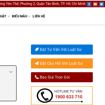
ng Yên Thế, Phường 2, Quận Tân Bình, TP. Hồ Chí Minh
LUẬT
BIỂU MẪU
LIÊN HỆ
Đặt Tư Vấn Với Luật Sư
Đặt Câu Hỏi Với Luật Sư
Báo Giá Trọn Gói