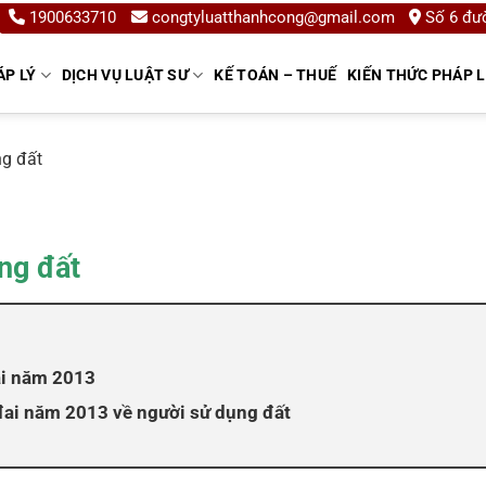
1900633710
congtyluatthanhcong@gmail.com
Số 6 đườ
ÁP LÝ
DỊCH VỤ LUẬT SƯ
KẾ TOÁN – THUẾ
KIẾN THỨC PHÁP 
g đất
ng đất
ai năm 2013
đai năm 2013 về người sử dụng đất