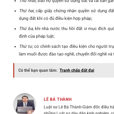
Thứ nhất,
bảo hộ quyền sử dụng đất và tài sản gắn
Thứ hai,
cấp giấy chứng nhận quyền sử dụng đất,
dụng đất khi có đủ điều kiện hợp pháp;
Thứ ba,
khi nhà nước thu hồi đất vì mục đích quố
định của pháp luật;
Thứ tư,
có chính sách tạo điều kiện cho người trự
làm muối được đào tạo nghề, chuyển đổi nghề và 
Có thể bạn quan tâm:
Tranh chấp đất đai
LÊ BÁ THÀNH
Luật sư Lê Bá Thành-Giám đốc điều hà
những Luật sư dày dặn kinh nghiệm, có 