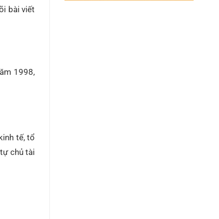
i bài viết
năm 1998,
inh tế, tổ
tự chủ tài