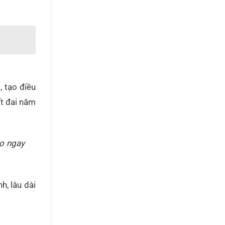
, tạo điều
ất đai năm
ảo ngay
h, lâu dài