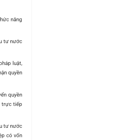
 chức năng
ầu tư nước
pháp luật,
hận quyền
yển quyền
 trực tiếp
u tư nước
ệp có vốn