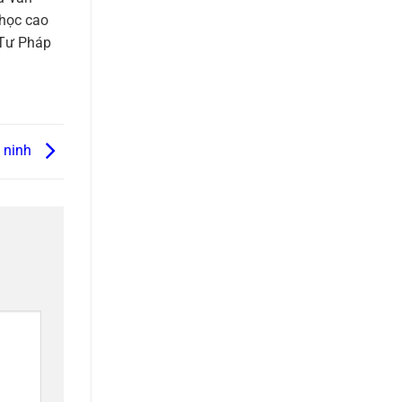
 học cao
 Tư Pháp
n ninh