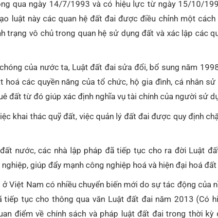
ông qua ngày 14/7/1993 và có hiệu lực từ ngày 15/10/199
 đạo luật này các quan hệ đất đai được điều chỉnh một cách
ình trạng vô chủ trong quan hệ sử dụng đất và xác lập các 
nh chóng của nước ta, Luật đất đai sửa đổi, bổ sung năm 19
t hoá các quyền năng của tổ chức, hộ gia đình, cá nhân sử
uê đất từ đó giúp xác định nghĩa vụ tài chính của người sử d
ệc khai thác quỹ đất, việc quản lý đất đai được quy định chặ
ất nước, các nhà lập pháp đã tiếp tục cho ra đời Luật đấ
ng nghiệp, giúp đẩy mạnh công nghiệp hoá và hiện đại hoá đấ
ai ở Việt Nam có nhiều chuyển biến mới do sự tác động của n
 tiếp tục cho thông qua văn Luật đất đai năm 2013 (Có hi
uan điểm về chính sách và pháp luật đất đai trong thời kỳ