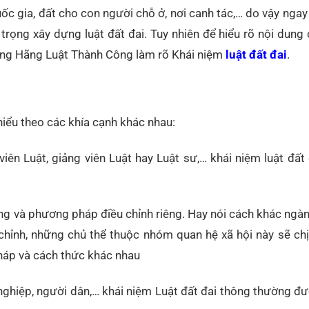
uốc gia, đất cho con người chỗ ở, nơi canh tác,… do vậy nga
rọng xây dựng luật đất đai. Tuy nhiên để hiểu rõ nội dung c
cùng Hãng Luật Thành Công làm rõ Khái niệm
luật đất đai
.
iểu theo các khía cạnh khác nhau:
 viên Luật, giảng viên Luật hay Luật sư,… khái niệm luật đất
ợng và phương pháp điều chỉnh riêng. Hay nói cách khác ngàn
chỉnh, những chủ thể thuộc nhóm quan hệ xã hội này sẽ ch
pháp và cách thức khác nhau
ghiệp, người dân,… khái niệm Luật đất đai thông thường đư