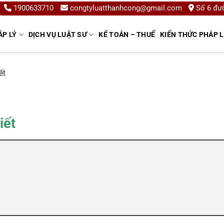
1900633710
congtyluatthanhcong@gmail.com
Số 6 đườ
ÁP LÝ
DỊCH VỤ LUẬT SƯ
KẾ TOÁN – THUẾ
KIẾN THỨC PHÁP 
ết
iết