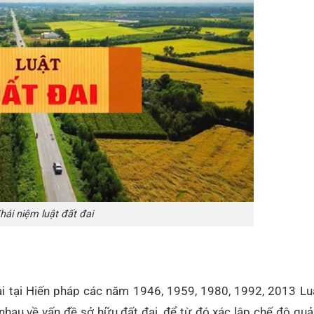
hái niệm luật đất đai
ai tại Hiến pháp các năm 1946, 1959, 1980, 1992, 2013 Lu
 nhau về vấn đề sở hữu đất đai, để từ đó xác lập chế độ quả