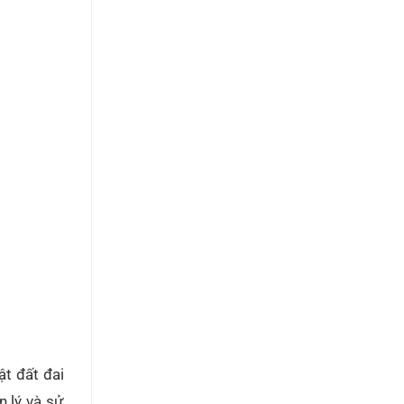
ật đất đai
n lý và sử