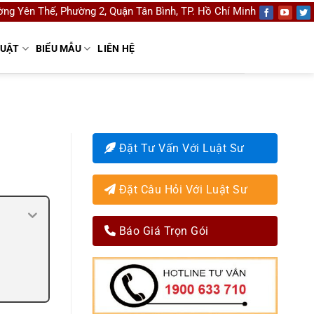
ng Yên Thế, Phường 2, Quận Tân Bình, TP. Hồ Chí Minh
LUẬT
BIỂU MẪU
LIÊN HỆ
Đặt Tư Vấn Với Luật Sư
Đặt Câu Hỏi Với Luật Sư
Báo Giá Trọn Gói