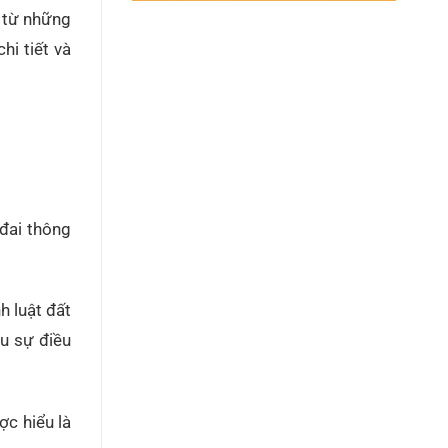
y từ những
hi tiết và
 đai thông
h luật đất
ịu sự điều
ợc hiểu là