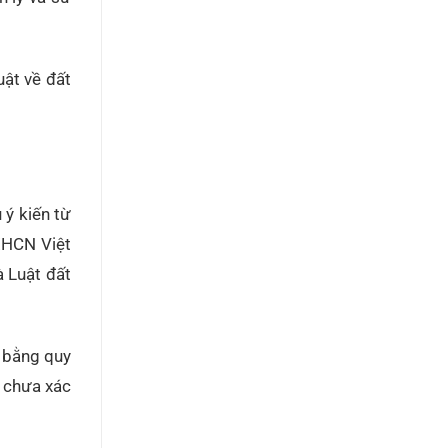
uật về đất
 ý kiến từ
XHCN Việt
à Luật đất
i bằng quy
, chưa xác