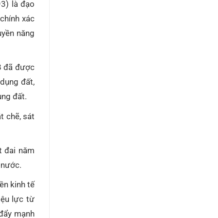
3) là đạo
 chính xác
quyền năng
98 đã được
 dụng đất,
ụng đất.
t chẽ, sát
t đai năm
t nước.
ền kinh tế
ệu lực từ
 đẩy mạnh