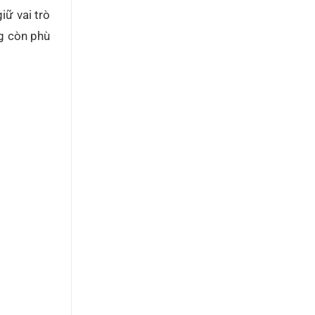
iữ vai trò
ng còn phù