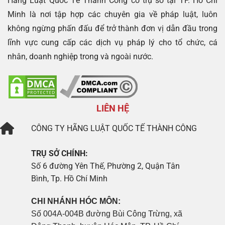
Hãng Luật Quốc Tế Thành Công có trụ sở tại TP. Hồ Chí
Minh là nơi tập hợp các chuyên gia về pháp luật, luôn
không ngừng phấn đấu để trở thành đơn vị dẫn đầu trong
lĩnh vực cung cấp các dịch vụ pháp lý cho tổ chức, cá
nhân, doanh nghiệp trong và ngoài nước.
LIÊN HỆ
CÔNG TY
HÃNG LUẬT QUỐC TẾ THÀNH CÔNG
TRỤ SỞ CHÍNH:
Số 6 đường Yên Thế, Phường 2, Quận Tân
Bình, Tp. Hồ Chí Minh
CHI NHÁNH HÓC MÔN:
Số 004A-004B đường Bùi Công Trừng, xã