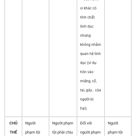
vi khác có
tính chất
tình dục
nhưng
không nhằm
quan hệ tình
dục (ví dụ:
hôn vào
miệng, cổ,
tai, gáy… của
người bị
hại).
CHỦ
Người
Người phạm
Đối với
Người
THỂ
phạm tội
tội phải chịu
người phạm
phạm tội