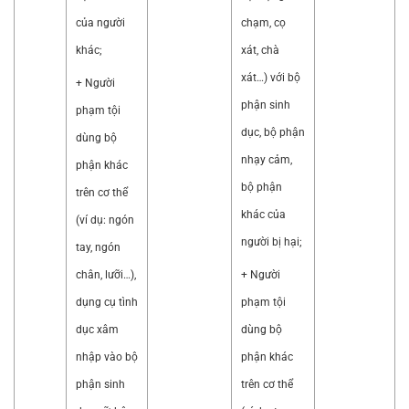
của người
chạm, cọ
khác;
xát, chà
xát…) với bộ
+ Người
phận sinh
phạm tội
dục, bộ phận
dùng bộ
nhạy cảm,
phận khác
bộ phận
trên cơ thể
khác của
(ví dụ: ngón
người bị hại;
tay, ngón
chân, lưỡi…),
+ Người
dụng cụ tình
phạm tội
dục xâm
dùng bộ
nhập vào bộ
phận khác
phận sinh
trên cơ thể