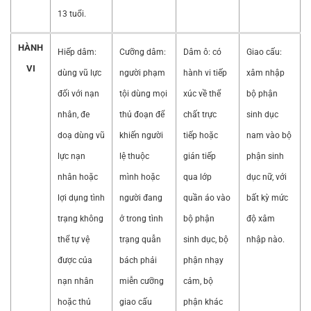
13 tuổi.
HÀNH
Hiếp dâm:
Cưỡng dâm:
Dâm ô: có
Giao cấu:
VI
dùng vũ lực
người phạm
hành vi tiếp
xâm nhập
đối với nạn
tội dùng mọi
xúc về thể
bộ phận
nhân, đe
thủ đoạn để
chất trực
sinh dục
doạ dùng vũ
khiến người
tiếp hoặc
nam vào bộ
lực nạn
lệ thuộc
gián tiếp
phận sinh
nhân hoặc
mình hoặc
qua lớp
dục nữ, với
lợi dụng tình
người đang
quần áo vào
bất kỳ mức
trạng không
ở trong tình
bộ phận
độ xâm
thể tự vệ
trạng quẫn
sinh dục, bộ
nhập nào.
được của
bách phải
phận nhạy
nạn nhân
miễn cưỡng
cảm, bộ
hoặc thủ
giao cấu
phận khác