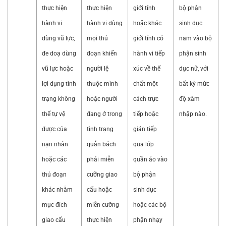
thực hiện
thực hiện
giới tính
bộ phận
hành vi
hành vi dùng
hoặc khác
sinh dục
dùng vũ lực,
mọi thủ
giới tính có
nam vào bộ
đe doạ dùng
đoạn khiến
hành vi tiếp
phận sinh
vũ lực hoặc
người lệ
xúc về thể
dục nữ, với
lợi dụng tình
thuộc mình
chất một
bất kỳ mức
trạng không
hoặc người
cách trực
độ xâm
thể tự vệ
đang ở trong
tiếp hoặc
nhập nào.
được của
tình trạng
gián tiếp
nạn nhân
quẫn bách
qua lớp
hoặc các
phải miễn
quần áo vào
thủ đoạn
cưỡng giao
bộ phận
khác nhằm
cấu hoặc
sinh dục
mục đích
miễn cưỡng
hoặc các bộ
giao cấu
thực hiện
phận nhạy