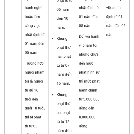
phạt tù từ
hành nghề
nhất định từ
việc nhất
05 năm
hoặc làm
01 năm đến
định từ 01
đến 10
công việc
05 năm.
năm đến 05
năm.
nhất định từ
năm.
Đối với hành
Khung
01 năm đến
vi phạm tội
phạt thứ
05 năm.
nhưng chưa
hai: phạt
Trường hợp
đến mức
tù từ 07
người phạm
phạt hình sự
năm đến
tội là người
thì mức phạt
15 năm.
từ đủ 16
hành chính
Khung
tuổi đến
từ 5.000.000
phạt thứ
dưới 18 tuổi,
đồng đến
ba: phạt
thì bị phạt
8.000.000
tù từ 12
tù từ 05
đồng.
năm đến