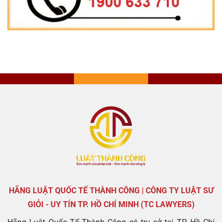
HÃNG LUẬT QUỐC TẾ THÀNH CÔNG | CÔNG TY LUẬT SƯ
GIỎI - UY TÍN TP. HỒ CHÍ MINH (TC LAWYERS)