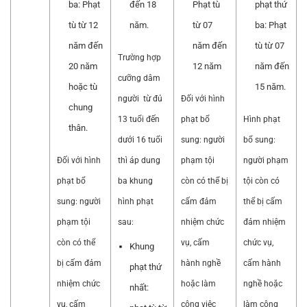
ba: Phạt
đến 18
Phạt tù
phạt thứ
tù từ 12
năm.
từ 07
ba: Phạt
năm đến
năm đến
tù từ 07
Trường hợp
20 năm
12 năm
năm đến
cưỡng dâm
hoặc tù
15 năm.
người từ đủ
Đối với hình
chung
13 tuổi đến
phạt bổ
Hình phạt
thân.
dưới 16 tuổi
sung: người
bổ sung:
Đối với hình
thì áp dung
phạm tội
người phạm
phạt bổ
ba khung
còn có thể bị
tội còn có
sung: người
hình phạt
cấm đảm
thể bị cấm
phạm tội
sau:
nhiệm chức
đảm nhiệm
còn có thể
vụ, cấm
chức vụ,
Khung
bị cấm đảm
hành nghề
cấm hành
phạt thứ
nhiệm chức
hoặc làm
nghề hoặc
nhất:
vụ, cấm
công việc
làm công