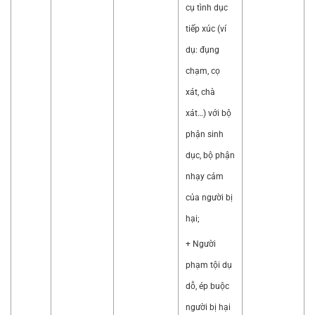
cụ tình dục
tiếp xúc (ví
dụ: đụng
chạm, cọ
xát, chà
xát…) với bộ
phận sinh
dục, bộ phận
nhạy cảm
của người bị
hại;
+ Người
phạm tội dụ
dỗ, ép buộc
người bị hại