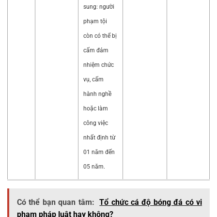
sung: người
phạm tội
còn có thể bị
cấm đảm
nhiệm chức
vụ, cấm
hành nghề
hoặc làm
công việc
nhất định từ
01 năm đến
05 năm.
Có thể bạn quan tâm:
Tổ chức cá độ bóng đá có vi
phạm pháp luật hay không?