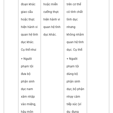
đoạn khác
hoặc miễn
trên cơ thể
giao cấu
cưỡng thực
có tính chất
hoặc thực
hiện hành vi
tình dục
hiện hành vi
quan hệ tình
nhưng
quan hệ tình
dục khác.
không nhằm
dục khác.
quan hệ tình
Cụ thể như:
dục. Cụ thể:
+ Người
+ Người
phạm tội
phạm tội
đưa bộ
dùng bộ
phận sinh
phận sinh
dục nam
dục, bộ phận
xâm nhập
nhạy cảm
vào miệng,
tiếp xúc (ví
hậu môn
dụ: đụng