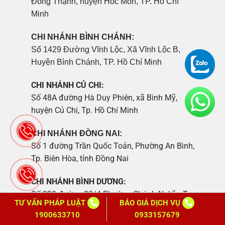
Đông Thạnh, huyện Hóc Môn, TP. Hồ Chí
Minh
CHI NHÁNH BÌNH CHÁNH:
Số 1429 Đường Vĩnh Lộc, Xã Vĩnh Lộc B,
Huyện Bình Chánh, TP. Hồ Chí Minh
CHI NHÁNH CỦ CHI:
Số 48A đường Hà Duy Phiên, xã Bình Mỹ,
huyện Củ Chi, Tp. Hồ Chí Minh
CHI NHÁNH ĐỒNG NAI:
Số 1 đường Trần Quốc Toản, Phường An Bình,
Tp. Biên Hòa, tỉnh Đồng Nai
CHI NHÁNH BÌNH DƯƠNG:
Số 220 đường 30/4 Phường Chánh Nghĩa, Tp.
TƯ VẤN PHÁP LUẬT
BÁO GIÁ DỊCH VỤ
Thủ Dầu Một, tỉnh Bình Dương
1900633710
0933157679