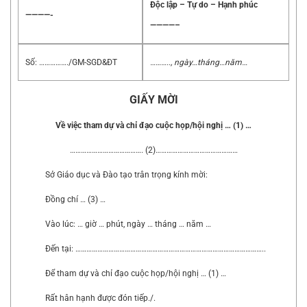
Độc lập – Tự do – Hạnh phúc
————-
————–
Số: ……………./GM-SGD&ĐT
……….., ngày…tháng…năm…
GIẤY MỜI
Về việc tham dự và chỉ đạo cuộc họp/hội nghị … (1) …
…………………………………. (2)………………………………………
Sở Giáo dục và Đào tạo trân trọng kính mời:
Đồng chí … (3) …
Vào lúc: … giờ … phút, ngày … tháng … năm …
Đến tại: …………………………………………………………………………………………..
Để tham dự và chỉ đạo cuộc họp/hội nghị … (1) …
Rất hân hạnh được đón tiếp./.