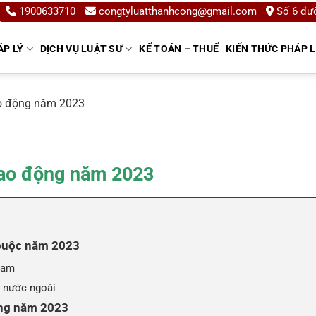
1900633710
congtyluatthanhcong@gmail.com
Số 6 đườ
ÁP LÝ
DỊCH VỤ LUẬT SƯ
KẾ TOÁN – THUẾ
KIẾN THỨC PHÁP 
ao động năm 2023
 lao động năm 2023
 buộc năm 2023
Nam
 nước ngoài
ng năm 2023