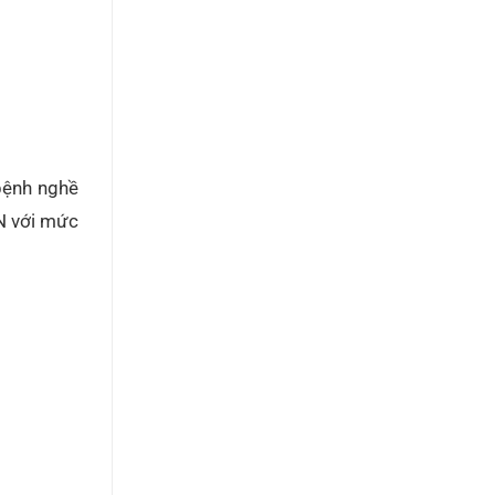
bệnh nghề
N với mức