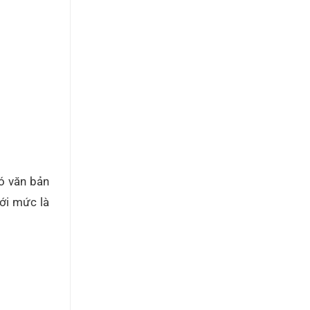
ó văn bản
ới mức là