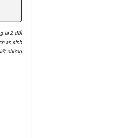
 là 2 đối
ch an sinh
tiết những