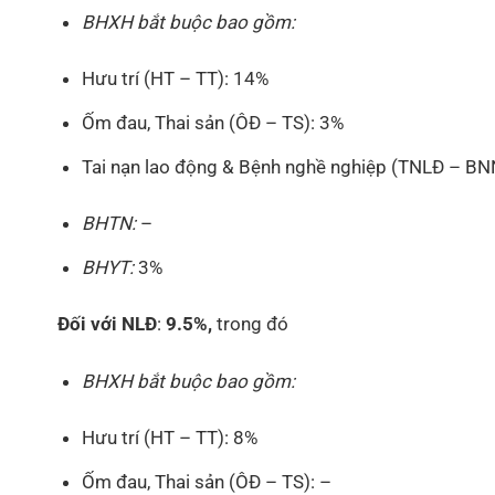
BHXH bắt buộc bao gồm:
Hưu trí (HT – TT): 14%
Ốm đau, Thai sản (ÔĐ – TS): 3%
Tai nạn lao động & Bệnh nghề nghiệp (TNLĐ – BN
BHTN:
–
BHYT:
3%
Đối với NLĐ
:
9.5%,
trong đó
BHXH bắt buộc bao gồm:
Hưu trí (HT – TT): 8%
Ốm đau, Thai sản (ÔĐ – TS): –