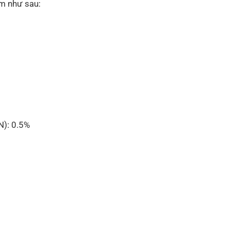
m như sau:
N): 0.5%