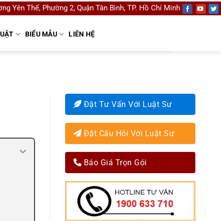
ng Yên Thế, Phường 2, Quận Tân Bình, TP. Hồ Chí Minh
LUẬT
BIỂU MẪU
LIÊN HỆ
Đặt Tư Vấn Với Luật Sư
Đặt Câu Hỏi Với Luật Sư
Báo Giá Trọn Gói