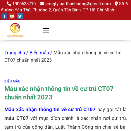
Chuyển
1900633710
congtyluatthanhcong@gmail.com
Số 6
đường Yên Thế, Phường 2, Quận Tân Bình, TP. Hồ Chí Minh
đến
nội
dung
Trang chủ
/
Biểu mẫu
/
Mẫu xác nhận thông tin về cư trú
CT07 chuẩn nhất 2023
BIỂU MẪU
Mẫu xác nhận thông tin về cư trú CT07
chuẩn nhất 2023
Mẫu xác nhận thông tin về cư trú CT07
hay gọi tắt là
mẫu CT07
với mục đích chính là xác nhận nơi cư trú,
tạm trú của công dân. Luật Thành Công xin chia sẻ bài