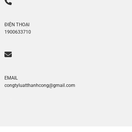
ĐIỆN THOẠI
1900633710
EMAIL
congtyluatthanhcong@gmail.com
Xoilac tv