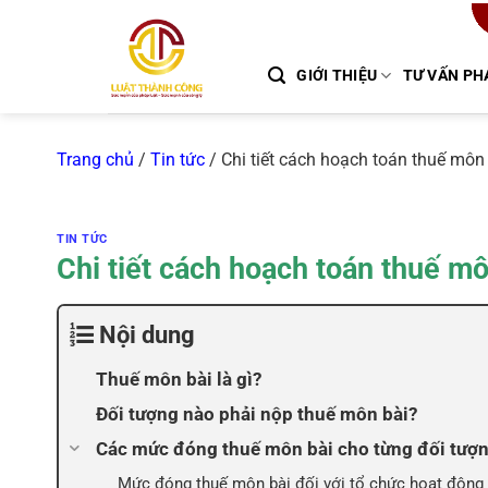
Chuyển
đến
nội
GIỚI THIỆU
TƯ VẤN PH
dung
Trang chủ
/
Tin tức
/
Chi tiết cách hoạch toán thuế mô
TIN TỨC
Chi tiết cách hoạch toán thuế m
Nội dung
Thuế môn bài là gì?
Đối tượng nào phải nộp thuế môn bài?
Các mức đóng thuế môn bài cho từng đối tượ
Mức đóng thuế môn bài đối với tổ chức hoạt động s