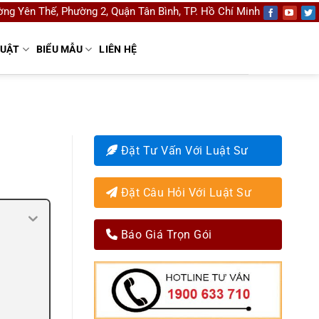
ng Yên Thế, Phường 2, Quận Tân Bình, TP. Hồ Chí Minh
LUẬT
BIỂU MẪU
LIÊN HỆ
Đặt Tư Vấn Với Luật Sư
Đặt Câu Hỏi Với Luật Sư
Báo Giá Trọn Gói