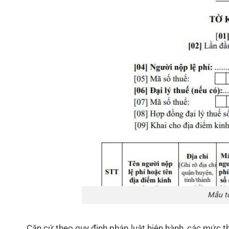
Mẫu tờ
Căn cứ theo quy định pháp luật hiện hành, các mức t