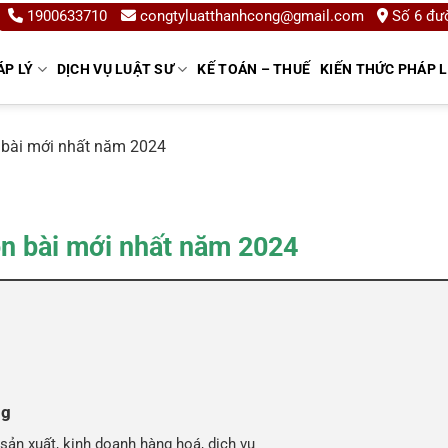
1900633710
congtyluatthanhcong@gmail.com
Số 6 đườ
ÁP LÝ
DỊCH VỤ LUẬT SƯ
KẾ TOÁN – THUẾ
KIẾN THỨC PHÁP 
n bài mới nhất năm 2024
ôn bài mới nhất năm 2024
ng
ản xuất, kinh doanh hàng hoá, dịch vụ