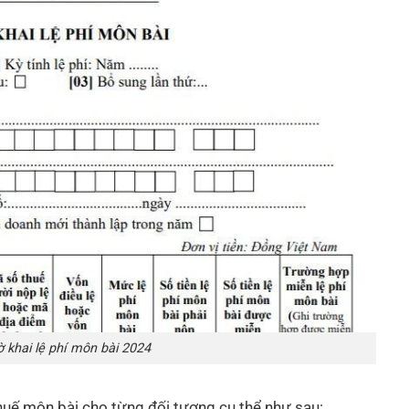
 khai lệ phí môn bài 2024
huế môn bài cho từng đối tượng cụ thể như sau: