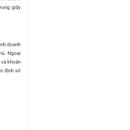
rong giấy
kinh doanh
hủ. Ngoại
 và khoản
ị định số