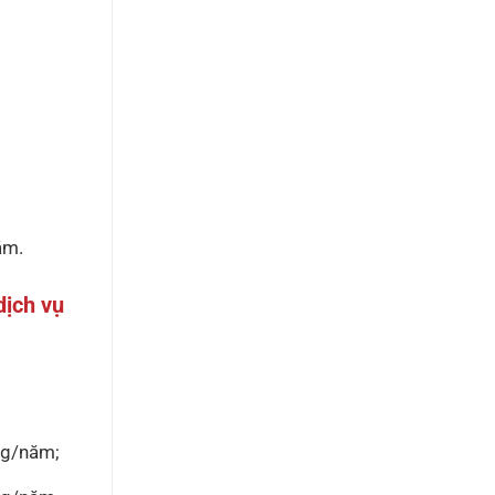
ăm.
dịch vụ
ng/năm;