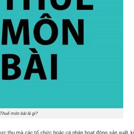
Thuế môn bài là gì?
trực thu mà các tổ chức hoặc cá nhân hoạt động sản xuất, 