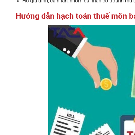
Hộ gia đình, cá nhân, nhóm cá nhân có doanh t
Hướng dẫn hạch toán thuế môn bài