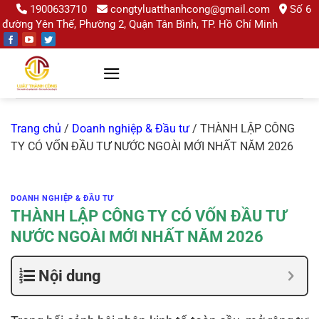
Chuyển
1900633710
congtyluatthanhcong@gmail.com
Số 6
đường Yên Thế, Phường 2, Quận Tân Bình, TP. Hồ Chí Minh
đến
nội
dung
Trang chủ
/
Doanh nghiệp & Đầu tư
/
THÀNH LẬP CÔNG
TY CÓ VỐN ĐẦU TƯ NƯỚC NGOÀI MỚI NHẤT NĂM 2026
DOANH NGHIỆP & ĐẦU TƯ
THÀNH LẬP CÔNG TY CÓ VỐN ĐẦU TƯ
NƯỚC NGOÀI MỚI NHẤT NĂM 2026
Nội dung