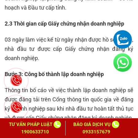
hoạch và Đầu tư cấp tỉnh.
2.3 Thời gian cấp Giấy chứng nhận doanh nghiệp
03 ngày làm việc kể từ ngày nhận được hồ sơ hợp lệ,
nhà đầu tư được cấp Giấy chứng nhận đăng ký
doanh nghiệp.
Bước 3: Công bố thành lập doanh nghiệp
Thông tin bố cáo về việc thành lập doanh nghiệp sẽ
được đăng tải trên Cổng thông tin quốc gia về đăng
ký doanh nghiệp sau khi nhà đầu tư hoàn tất thủ tục
và được cấp Giấy chứng nhận đăng ký doanh nghiệp.
TƯ VẤN PHÁP LUẬT
BÁO GIÁ DỊCH VỤ
1900633710
0933157679
Bước 4: Khắc con dấu doanh nghiệp