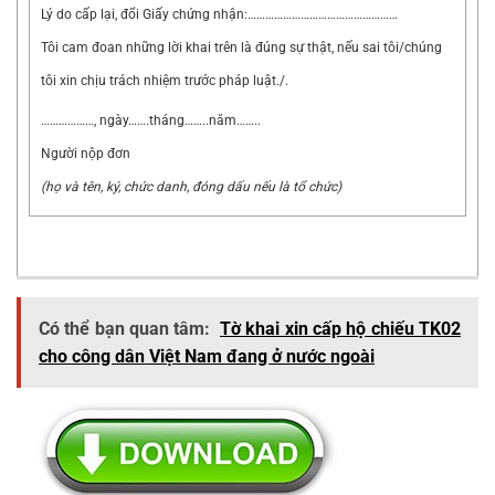
Lý do cấp lại, đổi Giấy chứng nhận:……………………………………………
Tôi cam đoan những lời khai trên là đúng sự thật, nếu sai tôi/chúng
tôi xin chịu trách nhiệm trước pháp luật./.
………………, ngày…….tháng……..năm……..
Người nộp đơn
(họ và tên, ký, chức danh, đóng dấu nếu là tổ chức)
Có thể bạn quan tâm:
Tờ khai xin cấp hộ chiếu TK02
cho công dân Việt Nam đang ở nước ngoài